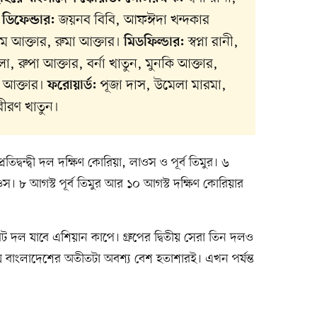
।
জয়নব বিবি, আফঈদা খন্দকার
‎ডিফেন্ডার:
োম আক্তার, রুমা আক্তার।
স্বপ্না রানী,
‎মিডফিল্ডার:
া, রুপা আক্তার, বর্না খাতুন, মুনকি আক্তার,
য়া আক্তার।
পূজা দাস, উমেলা মারমা,
ফরোয়ার্ড:
নবীরণ খাতুন।
রতিদ্বন্দ্বী দল দক্ষিণ কোরিয়া, লাওস ও পূর্ব তিমুর। ৬
াওস। ৮ আগস্ট পূর্ব তিমুর আর ১০ আগস্ট দক্ষিণ কোরিয়ার
ট দল যাবে এশিয়ান কাপে। গ্রুপের দ্বিতীয় সেরা তিন দলও
ইয়ে বাংলাদেশের অতীতটা অবশ্য বেশ হতাশারই। এখন পর্যন্ত