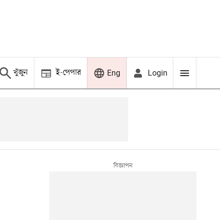
খুঁজুন
ই-পেপার
Login
Eng