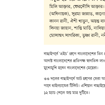
মিলি আক্তার, ফেরদৌসি আক্তার
(অধিনায়ক), সুরমা জান্নাত, কান
কানন রানী, ঐশী খাতুন, অয়ন্ত বাল
সিনহা জাহান, শান্তি মার্ডি, নাদি
মোসাম্মৎ সাগরিকা, তৃষ্ণা রানী, 
বাছাইপর্বে ‘এইচ’ গ্রুপে বাংলাদেশের তিন প্
আগস্ট বাংলাদেশের প্রতিপক্ষ স্বাগতিক ল
মুখোমুখি হবেন বাংলাদেশের মেয়েরা।
‎৩৩ দলের বাছাইপর্বে আট গ্রুপের সেরা আ
পাবে থাইল্যান্ডের টিকিট। ‎এশিয়ান বাছা
১২ ম্যাচ খেলে জয় মাত্র দুটিতে।