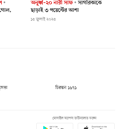
প
অনূর্ধ্ব–২০ নারী সাফ
সাগরিকাকে
 গোল,
ছাড়াই ৩ পয়েন্টের আশা
১৫ জুলাই ২০২৫
ধুসভা
চিরন্তন ১৯৭১
মোবাইল অ্যাপস ডাউনলোড করুন