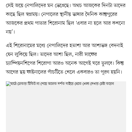
সেই জয়ে নেপালিদের মন ভেঙেছে। অথচ আজকের দিনটা তাদের
কাছে ছিল স্বপ্নময়। নেপালের স্থানীয় ভাষার দৈনিক কান্তুপুরের
আজকের প্রথম পাতার শিরোনাম ছিল ‘এবার না হলে আর কখনো
নয়’।
এই শিরোনামের মধ্যে নেপালিদের হতাশা আর আশাভঙ্গ বেদনাই
যেন লুকিয়ে ছিল। তাদের আশা ছিল, নারী সাফের
চ্যাম্পিয়নশিপের শিরোপা আরও অনেক আগেই ঘরে তুলবে। কিন্তু
আগের ছয় ফাইনালের পাঁচটিতে খেলে একবারও তা পূরণ হয়নি।