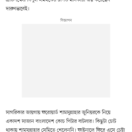
দারুণভাবেই।
সাগরিকার জায়গায় ফরোয়ার্ড শামসুন্নাহার জুনিয়রকে নিয়ে
একাদশ সাজান বাংলাদেশ কোচ পিটার বাটলার। কিছুটা চোট
থাকায় শামসুন্নাহার সেমিতে খেলেননি। ফাইনালে ফিরে এসে চেষ্টা