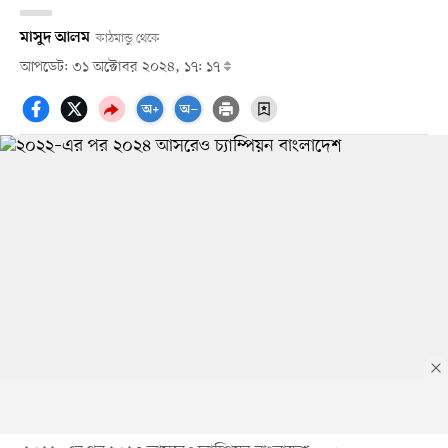
মাসুদ আলম
কাঠমান্ডু থেকে
আপডেট: ৩১ অক্টোবর ২০২৪, ১৭: ১৭