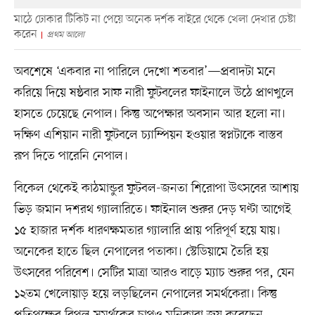
মাঠে ঢোকার টিকিট না পেয়ে অনেক দর্শক বাইরে থেকে খেলা দেখার চেষ্টা
করেন
প্রথম আলো
অবশেষে ‘একবার না পারিলে দেখো শতবার’—প্রবাদটা মনে
করিয়ে দিয়ে ষষ্ঠবার সাফ নারী ফুটবলের ফাইনালে উঠে প্রাণখুলে
হাসতে চেয়েছে নেপাল। কিন্তু অপেক্ষার অবসান আর হলো না।
দক্ষিণ এশিয়ান নারী ফুটবলে চ্যাম্পিয়ন হওয়ার স্বপ্নটাকে বাস্তব
রূপ দিতে পারেনি নেপাল।
বিকেল থেকেই কাঠমান্ডুর ফুটবল-জনতা শিরোপা উৎসবের আশায়
ভিড় জমান দশরথ গ্যালারিতে। ফাইনাল শুরুর দেড় ঘণ্টা আগেই
১৫ হাজার দর্শক ধারণক্ষমতার গ্যালারি প্রায় পরিপূর্ণ হয়ে যায়।
অনেকের হাতে ছিল নেপালের পতাকা। স্টেডিয়ামে তৈরি হয়
উৎসবের পরিবেশ। সেটির মাত্রা আরও বাড়ে ম্যাচ শুরুর পর, যেন
১২তম খেলোয়াড় হয়ে লড়ছিলেন নেপালের সমর্থকেরা। কিন্তু
প্রতিপক্ষের বিপুল সমর্থকের চাপও মনিকারা জয় করেছেন