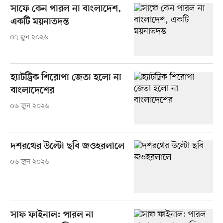
সাফে কেন পারল না বাংলাদেশ,
একটি ময়নাতদন্ত
০৭ জুন ২০২৬
হ্যাটট্রিক শিরোপা জেতা হলো না
বাংলাদেশের
০৬ জুন ২০২৬
দশরথের উল্টো ছবি জওহরলালে
০৬ জুন ২০২৬
সাফ ফাইনাল: পারল না