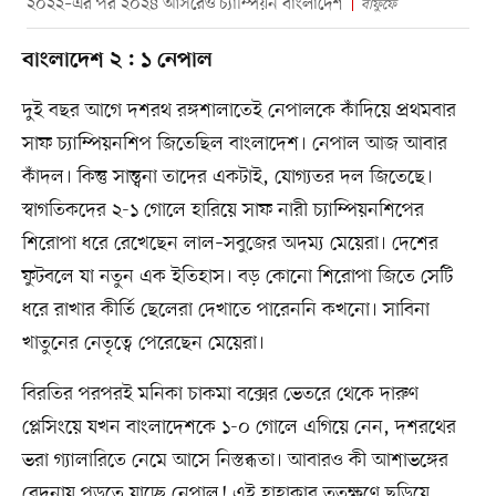
২০২২–এর পর ২০২৪ আসরেও চ্যাম্পিয়ন বাংলাদেশ
বাফুফে
বাংলাদেশ ২ : ১ নেপাল
দুই বছর আগে দশরথ রঙ্গশালাতেই নেপালকে কাঁদিয়ে প্রথমবার
সাফ চ্যাম্পিয়নশিপ জিতেছিল বাংলাদেশ। নেপাল আজ আবার
কাঁদল। কিন্তু সান্ত্বনা তাদের একটাই, যোগ্যতর দল জিতেছে।
স্বাগতিকদের ২-১ গোলে হারিয়ে সাফ নারী চ্যাম্পিয়নশিপের
শিরোপা ধরে রেখেছেন লাল–সবুজের অদম্য মেয়েরা। দেশের
ফুটবলে যা নতুন এক ইতিহাস। বড় কোনো শিরোপা জিতে সেটি
ধরে রাখার কীর্তি ছেলেরা দেখাতে পারেননি কখনো। সাবিনা
খাতুনের নেতৃত্বে পেরেছেন মেয়েরা।
বিরতির পরপরই মনিকা চাকমা বক্সের ভেতরে থেকে দারুণ
প্লেসিংয়ে যখন বাংলাদেশকে ১-০ গোলে এগিয়ে নেন, দশরথের
ভরা গ্যালারিতে নেমে আসে নিস্তব্ধতা। আবারও কী আশাভঙ্গের
বেদনায় পুড়তে যাচ্ছে নেপাল! এই হাহাকার ততক্ষণে ছড়িয়ে