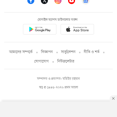
মোবাইল অ্যাপস ডাউনলোড করুন
আমাদের সম্পর্কে
বিজ্ঞাপন
সার্কুলেশন
নীতি ও শর্ত
যোগাযোগ
নিউজলেটার
সম্পাদক ও প্রকাশক: মতিউর রহমান
স্বত্ব © ১৯৯৮-২০২৬ প্রথম আলো
By using this site, you agree to our
Privacy Policy
.
OK