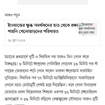
আরও পড়ুন
ইংল্যান্ডের ক্ষুব্ধ সমর্থকদের হাত থেকে রক্ষা
পায়নি খেলোয়াড়দের পরিবারও
২৮ জুন ২০২৪
ম্যাচের প্রথমার্ধে দুটি ও বিরতির পর আরও তিন গোল করে
উরুগুয়ে। ৮ মিনিটে ফাকুন্দো পেলিস্ত্রির গোলের ১৩ মিনিট পর বাঁ
পায়ের জোরালো শটে গোল করেন তারকা ফরোয়ার্ড দারউইন
নুনিয়েজ। বিরতির পর ৭৭ মিনিটে ম্যাক্সিমিলিয়ানো আরাউহোর
গোলে ম্যাচ মোটামুটি শেষই হয়ে গিয়েছিল। তবে গোল উৎসবের
মেজাজে থাকা বিয়েলসার শিষ্যরা এরপর ৮১ মিনিটে ফেদেরিকো
ভালভের্দে ও ৮৯ মিনিটে রদ্রিগো বেন্তাঙ্কুরের সৌজন্যে আরও দুটি