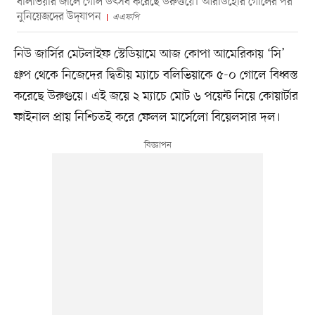
বলিভিয়ার জালে গোল উৎসব করেছে উরুগুয়ে। আরাউহোর গোলের পর
নুনিয়েজদের উদ্‌যাপন
এএফপি
নিউ জার্সির মেটলাইফ স্টেডিয়ামে আজ কোপা আমেরিকায় ‘সি’
গ্রুপ থেকে নিজেদের দ্বিতীয় ম্যাচে বলিভিয়াকে ৫-০ গোলে বিধ্বস্ত
করেছে উরুগুয়ে। এই জয়ে ২ ম্যাচে মোট ৬ পয়েন্ট নিয়ে কোয়ার্টার
ফাইনাল প্রায় নিশ্চিতই করে ফেলল মার্সেলো বিয়েলসার দল।