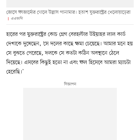
জোসে ফাজার্দোর গোলে উল্লাস পানামার। হতাশ যুক্তরাষ্ট্রের খেলোয়াড়েরা
এএফপি
হারের পর যুক্তরাষ্ট্রের কোচ গ্রেগ বেরহল্টার উইয়াহর লাল কার্ড
দেখাকে দুষেছেন, ‘সে দলের কাছে ক্ষমা চেয়েছে। আমার মনে হয়
সে বুঝতে পেরেছে, দলকে সে কতটা কঠিন অবস্থানে ঠেলে
দিয়েছে। এসবের কিছুই হতো না এবং ফল হিসেবে আমরা ম্যাচটা
হেরেছি।’