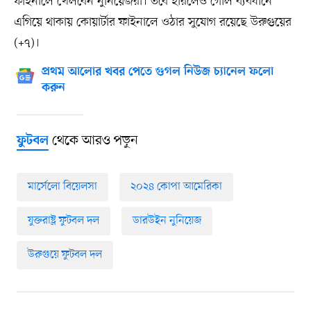
ফাইনালে খেলবেন নুনিয়েজরা। তবে হারলেও গোল ব্যবধানে
এগিয়ে থাকায় কোয়ার্টার ফাইনালে ওঠার সুযোগ রয়েছে উরুগুয়ের
(‍+৭)।
প্রথম আলোর খবর পেতে গুগল নিউজ চ্যানেল ফলো
করুন
থেকে আরও পড়ুন
ফুটবল
মার্সেলো বিয়েলসা
২০২৪ কোপা আমেরিকা
যুক্তরাষ্ট্র ফুটবল দল
ডারউইন নুনিয়েজ
উরুগুয়ে ফুটবল দল