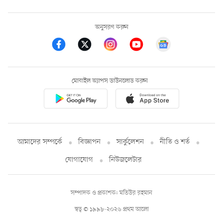
অনুসরণ করুন
মোবাইল অ্যাপস ডাউনলোড করুন
আমাদের সম্পর্কে
বিজ্ঞাপন
সার্কুলেশন
নীতি ও শর্ত
যোগাযোগ
নিউজলেটার
সম্পাদক ও প্রকাশক: মতিউর রহমান
স্বত্ব © ১৯৯৮-২০২৬ প্রথম আলো