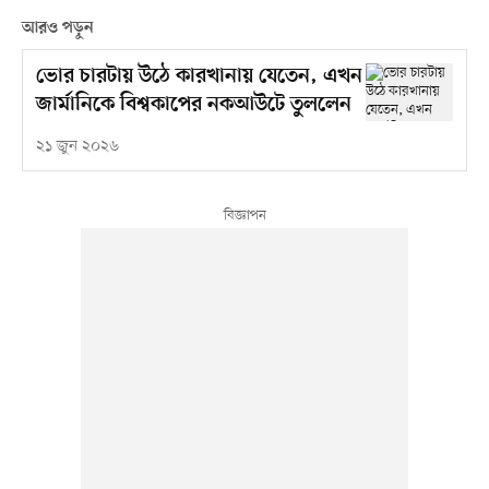
আরও পড়ুন
ভোর চারটায় উঠে কারখানায় যেতেন, এখন
জার্মানিকে বিশ্বকাপের নকআউটে তুললেন
২১ জুন ২০২৬