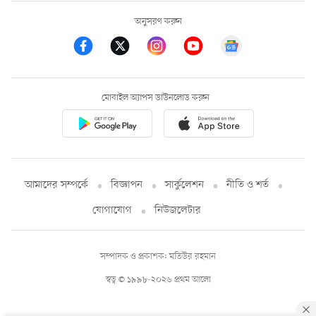
অনুসরণ করুন
মোবাইল অ্যাপস ডাউনলোড করুন
আমাদের সম্পর্কে
বিজ্ঞাপন
সার্কুলেশন
নীতি ও শর্ত
যোগাযোগ
নিউজলেটার
সম্পাদক ও প্রকাশক: মতিউর রহমান
স্বত্ব © ১৯৯৮-২০২৬ প্রথম আলো