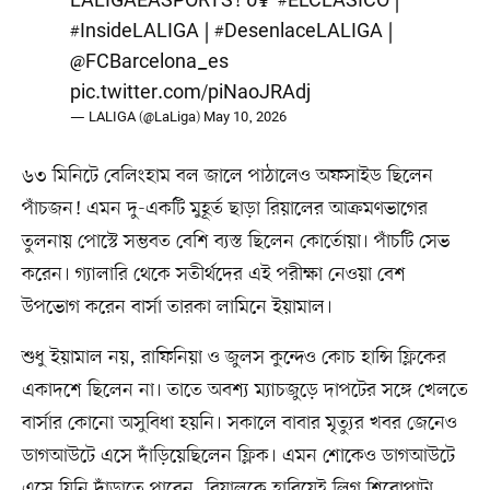
LALIGAEASPORTS! ð¥³
#ELCLÃSICO
|
#InsideLALIGA
|
#DesenlaceLALIGA
|
@FCBarcelona_es
pic.twitter.com/piNaoJRAdj
— LALIGA (@LaLiga)
May 10, 2026
৬৩ মিনিটে বেলিংহাম বল জালে পাঠালেও অফসাইড ছিলেন
পাঁচজন! এমন দু-একটি মুহূর্ত ছাড়া রিয়ালের আক্রমণভাগের
তুলনায় পোস্টে সম্ভবত বেশি ব্যস্ত ছিলেন কোর্তোয়া। পাঁচটি সেভ
করেন। গ্যালারি থেকে সতীর্থদের এই পরীক্ষা নেওয়া বেশ
উপভোগ করেন বার্সা তারকা লামিনে ইয়ামাল।
শুধু ইয়ামাল নয়, রাফিনিয়া ও জুলস কুন্দেও কোচ হান্সি ফ্লিকের
একাদশে ছিলেন না। তাতে অবশ্য ম্যাচজুড়ে দাপটের সঙ্গে খেলতে
বার্সার কোনো অসুবিধা হয়নি। সকালে বাবার মৃত্যুর খবর জেনেও
ডাগআউটে এসে দাঁড়িয়েছিলেন ফ্লিক। এমন শোকেও ডাগআউটে
এসে যিনি দাঁড়াতে পারেন, রিয়ালকে হারিয়েই লিগ শিরোপাটা