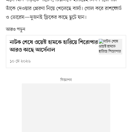
তাঁকে দেওয়ার প্রেরণা নিয়ে খেলেছে বার্সা। গোল করে রাশফোর্ড
ও তোরেস—দুজনই ফ্লিকের কাছে ছুটে যান।
আরও পড়ুন
নাটক শেষে ওয়েস্ট হামকে হারিয়ে শিরোপার
আরও কাছে আর্সেনাল
১০ মে ২০২৬