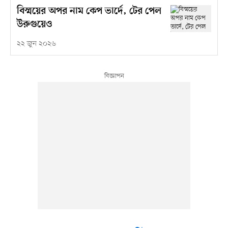
বিস্ময়ের অপর নাম কেপ ভার্দে, টের পেল
উরুগুয়েও
২২ জুন ২০২৬