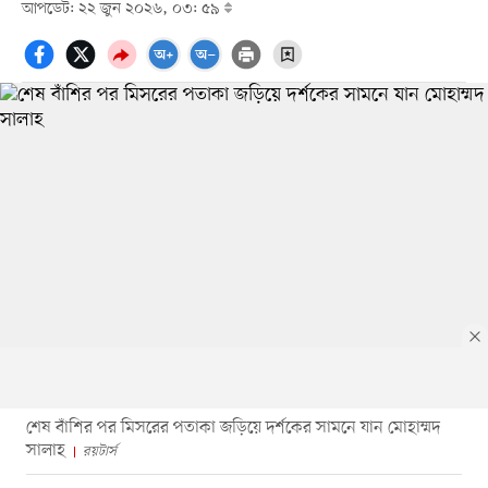
আপডেট: ২২ জুন ২০২৬, ০৩: ৫৯
শেষ বাঁশির পর মিসরের পতাকা জড়িয়ে দর্শকের সামনে যান মোহাম্মদ
সালাহ
রয়টার্স