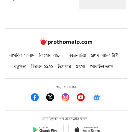
নাগরিক সংবাদ
কিশোর আলো
বিজ্ঞানচিন্তা
প্রথম আলো ট্রাস্ট
বন্ধুসভা
চিরন্তন ১৯৭১
ইপেপার
প্রথমা
মোবাইল ভ্যাস
অনুসরণ করুন
মোবাইল অ্যাপস ডাউনলোড করুন