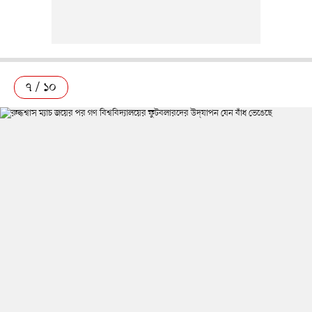
৭ / ১০