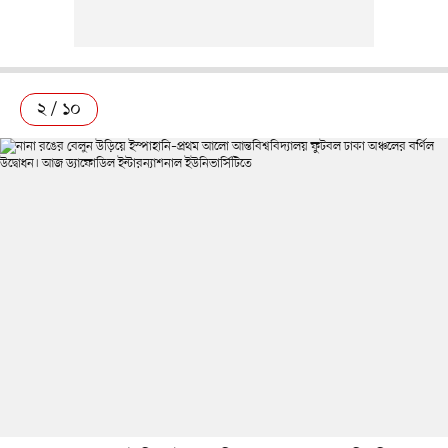
২ / ১০