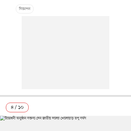
৪ / ১০