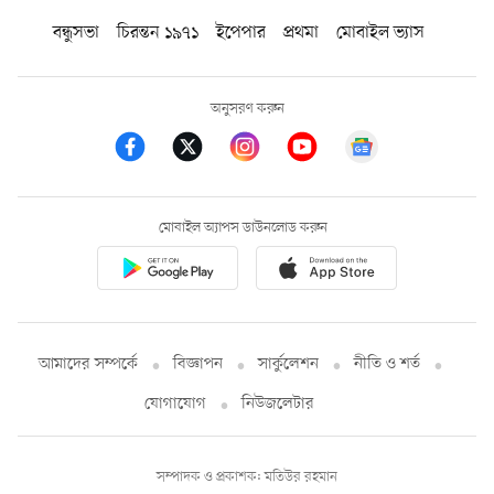
বন্ধুসভা
চিরন্তন ১৯৭১
ইপেপার
প্রথমা
মোবাইল ভ্যাস
অনুসরণ করুন
মোবাইল অ্যাপস ডাউনলোড করুন
আমাদের সম্পর্কে
বিজ্ঞাপন
সার্কুলেশন
নীতি ও শর্ত
যোগাযোগ
নিউজলেটার
সম্পাদক ও প্রকাশক: মতিউর রহমান