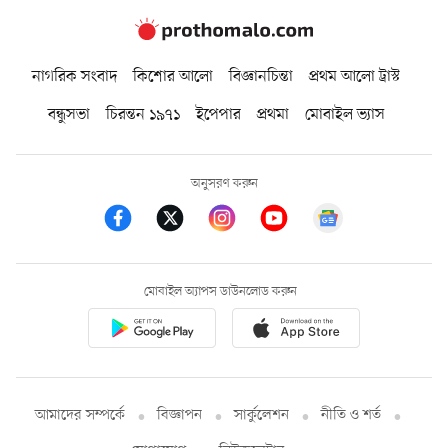
নাগরিক সংবাদ
কিশোর আলো
বিজ্ঞানচিন্তা
প্রথম আলো ট্রাস্ট
বন্ধুসভা
চিরন্তন ১৯৭১
ইপেপার
প্রথমা
মোবাইল ভ্যাস
অনুসরণ করুন
মোবাইল অ্যাপস ডাউনলোড করুন
আমাদের সম্পর্কে
বিজ্ঞাপন
সার্কুলেশন
নীতি ও শর্ত