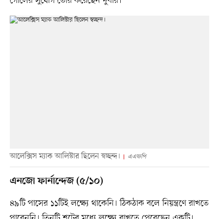
গোলের সুযোগ তৈরি করেছেন দুবার।
আলেক্সিস ম্যাক আলিস্টার ছিলেন স্বচ্ছন্দ।
এএফপি
এনজো ফার্নান্দেজ (৫/১০)
৪৯টি পাসের ১১টিই লক্ষ্যে থাকেনি। ঠিকঠাক বলে নিয়ন্ত্রণে রাখতে
পারেননি। তিনটি শটের মধ্যে লক্ষ্যে রাখতে পেরেছেন একটি।