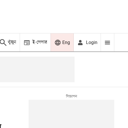
খুঁজুন
ই-পেপার
Login
Eng