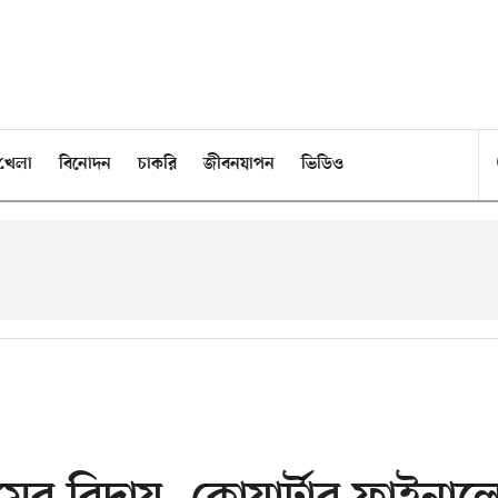
খেলা
বিনোদন
চাকরি
জীবনযাপন
ভিডিও