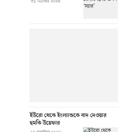
৩১ ডিসেম্বর ২০২৪
ইউরো থেকে ইংল্যান্ডকে বাদ দেওয়ার
হুমকি উয়েফার