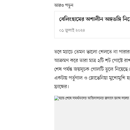
আরও পড়ুন
বেলিংহামের অশালীন অঙ্গভঙ্গি নি
০১ জুলাই ২০২৪
তবে ম্যাচে তেমন ভালো খেলতে না পারার
আক্রমণ করে তারা মাত্র ২টি শট পোস্টে র
শেষ পর্যন্ত জয়সূচক গোলটি তুলে নিয়েছ
একটায় পর্তুগাল ও স্লোভেনিয়া মুখোমুখি 
ফ্রান্সের।