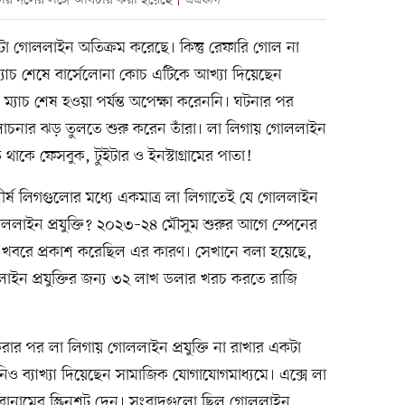
াঁর দলের সঙ্গে অবিচার করা হয়েছে
এএফপি
টা গোললাইন অতিক্রম করেছে। কিন্তু রেফারি গোল না
ন। ম্যাচ শেষে বার্সেলোনা কোচ এটিকে আখ্যা দিয়েছেন
 ম্যাচ শেষ হওয়া পর্যন্ত অপেক্ষা করেননি। ঘটনার পর
োচনার ঝড় তুলতে শুরু করেন তাঁরা। লা লিগায় গোললাইন
 থাকে ফেসবুক, টুইটার ও ইনস্টাগ্রামের পাতা!
ষ লিগগুলোর মধ্যে একমাত্র লা লিগাতেই যে গোললাইন
ই গোললাইন প্রযুক্তি? ২০২৩–২৪ মৌসুম শুরুর আগে স্পেনের
খবরে প্রকাশ করেছিল এর কারণ। সেখানে বলা হয়েছে,
াইন প্রযুক্তির জন্য ৩২ লাখ ডলার খরচ করতে রাজি
করার পর লা লিগায় গোললাইন প্রযুক্তি না রাখার একটা
িনিও ব্যাখ্যা দিয়েছেন সামাজিক যোগাযোগমাধ্যমে। এক্সে লা
িরোনামের স্ক্রিনশট দেন। সংবাদগুলো ছিল গোললাইন