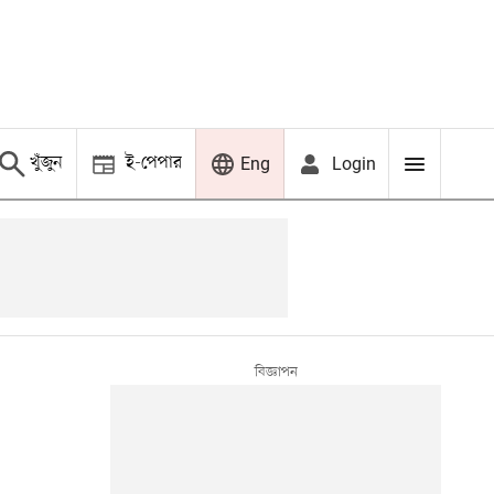
খুঁজুন
ই-পেপার
Login
Eng