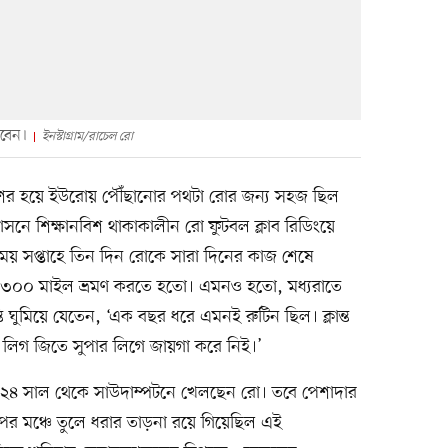
লবেন।
ইনস্টাগ্রাম/রাচেল রো
ের হয়ে ইউরোয় পৌঁছানোর পথটা রোর জন্য সহজ ছিল
সনে শিক্ষানবিশ থাকাকালীন রো ফুটবল ক্লাব রিডিংয়ে
য় সপ্তাহে তিন দিন রোকে সারা দিনের কাজ শেষে
যন্ত ৩০০ মাইল ভ্রমণ করতে হতো। এমনও হতো, মধ্যরাতে
ি ঘুমিয়ে যেতেন, ‘এক বছর ধরে এমনই রুটিন ছিল। ক্লান্ত
লিগ জিতে সুপার লিগে জায়গা করে নিই।’
 ২০২৪ সাল থেকে সাউদাম্পটনে খেলছেন রো। তবে পেশাদার
 মঞ্চে তুলে ধরার তাড়না রয়ে গিয়েছিল এই