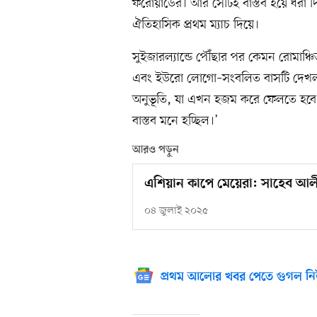
ফরোয়ার্ডের। আর সেটিই বাস্তব হয়ে ধরা দ
ঐতিহাসিক প্রথম ম্যাচ দিয়ে।
সুইজারল্যান্ডে পৌঁছার পর কেমন রোমাঞ
এবং ইউরো লোগো–সংবলিত বাসটি দেখলাম
অনুভূতি, যা এখন হজম করে ফেলতে হবে, 
বাস্তব মনে হচ্ছিল।’
আরও পড়ুন
এশিয়ান কাপে মেয়েরা: সাহেব আলীতে
০৪ জুলাই ২০২৫
প্রথম আলোর খবর পেতে গুগল নি