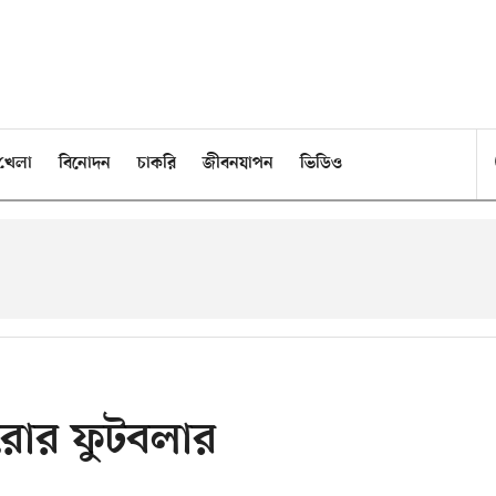
খেলা
বিনোদন
চাকরি
জীবনযাপন
ভিডিও
উরোর ফুটবলার