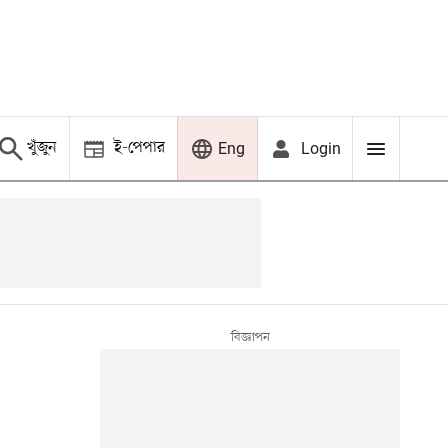
খুঁজুন
ই-পেপার
Login
Eng