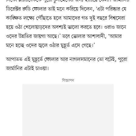
নিকো স্লটারবেককে পুরো টুর্নামেন্টের জন্য হারিয়ে ফেলা। জার্মানির
ডিরেক্টর রুডি ফোলার তাই মনে করিয়ে দিলেন, ‘এটা পরিষ্কার যে
কাঙ্ক্ষিত লক্ষ্যে পৌঁছাতে হলে আমাদের গত দুই বছরে বিশ্বসেরা
হয়ে ওঠা খেলোয়াড়দের অবশ্যই ভালো করতে হবে। ওরাও জানে
ওদের উন্নতির জায়গা আছে।’ তবে ভোলার আশাবাদী, ‘আমার
মনে হচ্ছে ওদের জ্বলে ওঠার মুহূর্ত এসে গেছে।’
আপাতত এই মুহূর্তে ফোলার আর নাগলসমানের তো বটেই, পুরো
জার্মানির এটাই চাওয়া।