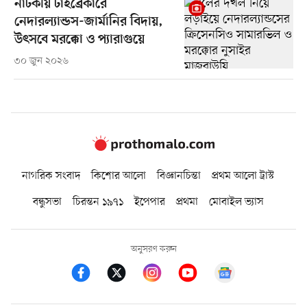
নাটকীয় টাইব্রেকারে
নেদারল্যান্ডস-জার্মানির বিদায়,
উৎসবে মরক্কো ও প্যারাগুয়ে
৩০ জুন ২০২৬
নাগরিক সংবাদ
কিশোর আলো
বিজ্ঞানচিন্তা
প্রথম আলো ট্রাস্ট
বন্ধুসভা
চিরন্তন ১৯৭১
ইপেপার
প্রথমা
মোবাইল ভ্যাস
অনুসরণ করুন