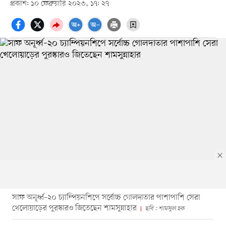
প্রকাশ: ১০ ফেব্রুয়ারি ২০২৩, ১৭: ২৭
সাফ অনূর্ধ্ব–২০ চ্যাম্পিয়নশিপে সর্বোচ্চ গোলদাতার পাশাপাশি সেরা
খেলোয়াড়ের পুরস্কারও জিতেছেন শামসুন্নাহার
ছবি : শামসুল হক