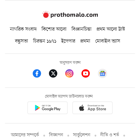
নাগরিক সংবাদ
কিশোর আলো
বিজ্ঞানচিন্তা
প্রথম আলো ট্রাস্ট
বন্ধুসভা
চিরন্তন ১৯৭১
ইপেপার
প্রথমা
মোবাইল ভ্যাস
অনুসরণ করুন
মোবাইল অ্যাপস ডাউনলোড করুন
আমাদের সম্পর্কে
বিজ্ঞাপন
সার্কুলেশন
নীতি ও শর্ত