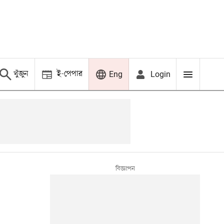
খুঁজুন
ই-পেপার
Login
Eng