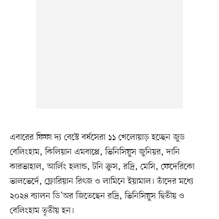
এবারের ফিফা দ্য বেস্টে বর্ষসেরা ১১ খেলোয়াড় হচ্ছেন জুড
বেলিংহাম, কিলিয়ান এমবাপ্পে, ভিনিসিয়ুস জুনিয়র, দানি
কারভাহাল, আর্লিং হলান্ড, টনি ক্রুস, রদ্রি, মেসি, ফেদেরিকো
ভালভের্দে, ফ্লোরিয়ান রিৎজ ও লামিনে ইয়ামাল। তাঁদের মধ্যে
২০২৪ ব্যালন ডি’অর জিতেছেন রদ্রি, ভিনিসিয়ুস দ্বিতীয় ও
বেলিংহাম তৃতীয় হন।