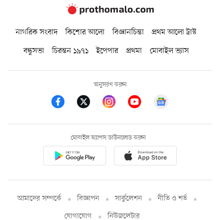
নাগরিক সংবাদ
কিশোর আলো
বিজ্ঞানচিন্তা
প্রথম আলো ট্রাস্ট
বন্ধুসভা
চিরন্তন ১৯৭১
ইপেপার
প্রথমা
মোবাইল ভ্যাস
অনুসরণ করুন
মোবাইল অ্যাপস ডাউনলোড করুন
আমাদের সম্পর্কে
বিজ্ঞাপন
সার্কুলেশন
নীতি ও শর্ত
যোগাযোগ
নিউজলেটার