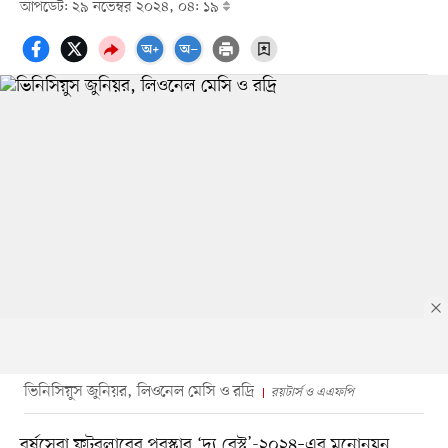
আপডেট: ২৯ নভেম্বর ২০২৪, ০৪: ১৯
ভিনিসিয়ুস জুনিয়র, লিওনেল মেসি ও রদ্রি
রয়টার্স ও এএফপি
বর্ষসেরা ফুটবলারের পুরস্কার ‘দ্য বেস্ট’-২০২৪–এর মনোনয়ন