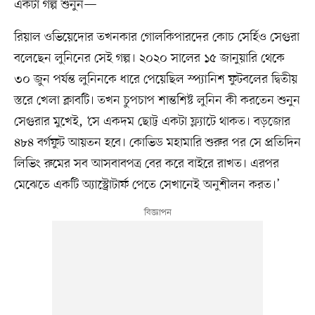
একটা গল্প শুনুন—
রিয়াল ওভিয়েদোর তখনকার গোলকিপারদের কোচ সের্হিও সেগুরা
বলেছেন লুনিনের সেই গল্প। ২০২০ সালের ১৫ জানুয়ারি থেকে
৩০ জুন পর্যন্ত লুনিনকে ধারে পেয়েছিল স্প্যানিশ ফুটবলের দ্বিতীয়
স্তরে খেলা ক্লাবটি। তখন চুপচাপ শান্তশিষ্ট লুনিন কী করতেন শুনুন
সেগুরার মুখেই, ‘সে একদম ছোট্ট একটা ফ্ল্যাটে থাকত। বড়জোর
৪৮৪ বর্গফুট আয়তন হবে। কোভিড মহামারি শুরুর পর সে প্রতিদিন
লিভিং রুমের সব আসবাবপত্র বের করে বাইরে রাখত। এরপর
মেঝেতে একটি অ্যাস্ট্রোটার্ফ পেতে সেখানেই অনুশীলন করত।’