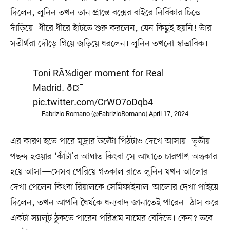
দিলেন, লুনিন তখন ডান প্রান্তে বক্সের বাইরে নির্বিকার চিত্তে
দাঁড়িয়ে। ধীরে ধীরে হাঁটতে শুরু করলেন, যেন কিছুই হয়নি! তাঁর
সতীর্থরা দৌড়ে গিয়ে জড়িয়ে ধরলেন। লুনিন তখনো স্বাভাবিক।
Toni RÃ¼diger moment for Real
Madrid. ð¤¯
pic.twitter.com/CrWO7oDqb4
— Fabrizio Romano (@FabrizioRomano)
April 17, 2024
এর কারণ হতে পারে মুদ্রার উল্টো পিঠটাও দেখে আসায়। তৃতীয়
পছন্দ হওয়ার ‘কাঁটা’র আঘাত কিংবা সে আঘাতে চারপাশ অন্ধকার
হয়ে আসা—সেসব পেরিয়ে গতকাল রাতে লুনিন যখন আলোর
দেখা পেলেন কিংবা রিয়ালকে সেমিফাইনাল-আলোর দেখা পাইয়ে
দিলেন, তখন আপনি ধৈর্যকে ধন্যবাদ জানাতেই পারেন। ঠাস করে
একটা স্যালুট ঠুকতে পারেন পরিশ্রম নামের বেদিতে। কেন? তবে