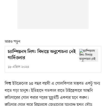
আরও পড়ুন
চ্যাম্পিয়নস লিগ: বিদায়ে অনুশোচনা নেই
গার্দিওলার
১৮ এপ্রিল ২০২৪
কিন্তু ইউক্রেনের ২৫ বছর বয়সী এ গোলকিপার সম্ভবত একটু অন্য
ধাতে গড়া মানুষ। ইতিহাদে গতকাল রাতে টাইব্রেকারে আন্তনি
রুডিগারের গোল করার পরের মুহূর্তটি একবার মনে করুন।
রুডিগার গোল করে রিয়ালকে জেতানোর আনন্দে যখন দৌড়