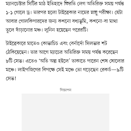
ম্যানচেস্টার সিটির মাঠ ইতিহাদে ফিরতি লেগ অতিরিক্ত সময় পর্যন্ত
১-১ গোলে ড্র। তারপর হলো টাইব্রেকার নামের স্নায়ু পরীক্ষা। যেটা
আবার গোলকিপারদের জন্য কখনো বধ্যভূমি, কখনো-বা মাথা
তুলে দাঁড়ানোর মঞ্চ। লুনিন হয়েছেন পরেরটি।
টাইব্রেকারে মাতেও কোভাচিচ এবং বের্নার্দো সিলভার শট
ঠেকিয়েছেন। তার আগে ম্যাচের অতিরিক্ত সময় পর্যন্ত করেছেন
৮টি সেভ। এতেও ‘অতি অল্প হইলে’ তাকাতে পারেন শেষ ষোলোর
মঞ্চে। লাইপজিগের বিপক্ষে সেই মঞ্চে তো গড়েছেন রেকর্ড—৯টি
সেভ!