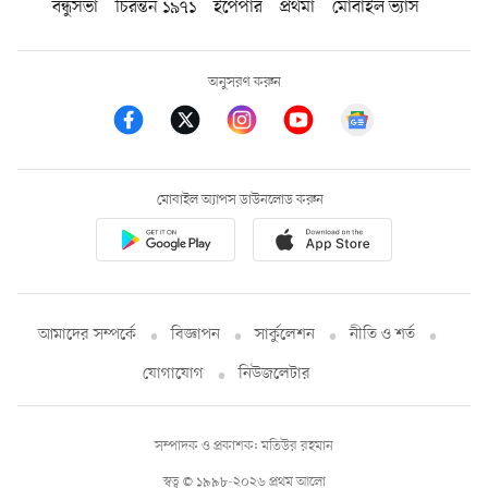
বন্ধুসভা
চিরন্তন ১৯৭১
ইপেপার
প্রথমা
মোবাইল ভ্যাস
অনুসরণ করুন
মোবাইল অ্যাপস ডাউনলোড করুন
আমাদের সম্পর্কে
বিজ্ঞাপন
সার্কুলেশন
নীতি ও শর্ত
যোগাযোগ
নিউজলেটার
সম্পাদক ও প্রকাশক: মতিউর রহমান
স্বত্ব © ১৯৯৮-২০২৬ প্রথম আলো