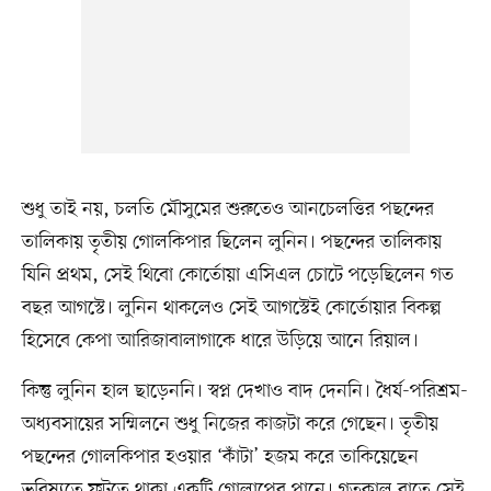
শুধু তাই নয়, চলতি মৌসুমের শুরুতেও আনচেলত্তির পছন্দের
তালিকায় তৃতীয় গোলকিপার ছিলেন লুনিন। পছন্দের তালিকায়
যিনি প্রথম, সেই থিবো কোর্তোয়া এসিএল চোটে পড়েছিলেন গত
বছর আগস্টে। লুনিন থাকলেও সেই আগস্টেই কোর্তোয়ার বিকল্প
হিসেবে কেপা আরিজাবালাগাকে ধারে উড়িয়ে আনে রিয়াল।
কিন্তু লুনিন হাল ছাড়েননি। স্বপ্ন দেখাও বাদ দেননি। ধৈর্য-পরিশ্রম-
অধ্যবসায়ের সম্মিলনে শুধু নিজের কাজটা করে গেছেন। তৃতীয়
পছন্দের গোলকিপার হওয়ার ‘কাঁটা’ হজম করে তাকিয়েছেন
ভবিষ্যতে ফুটতে থাকা একটি গোলাপের পানে। গতকাল রাতে সেই