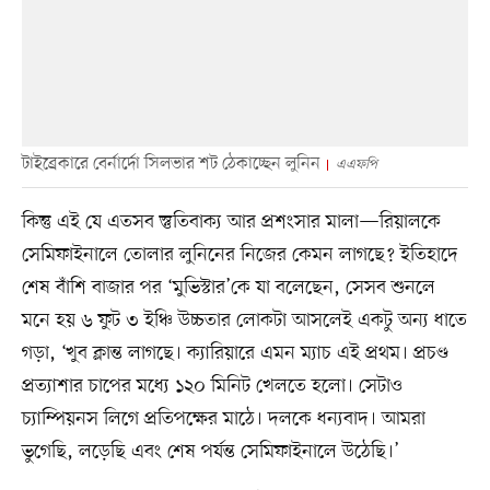
টাইব্রেকারে বের্নার্দো সিলভার শট ঠেকাচ্ছেন লুনিন
এএফপি
কিন্তু এই যে এতসব স্তুতিবাক্য আর প্রশংসার মালা—রিয়ালকে
সেমিফাইনালে তোলার লুনিনের নিজের কেমন লাগছে? ইতিহাদে
শেষ বাঁশি বাজার পর ‘মুভিস্টার’কে যা বলেছেন, সেসব শুনলে
মনে হয় ৬ ফুট ৩ ইঞ্চি উচ্চতার লোকটা আসলেই একটু অন্য ধাতে
গড়া, ‘খুব ক্লান্ত লাগছে। ক্যারিয়ারে এমন ম্যাচ এই প্রথম। প্রচণ্ড
প্রত্যাশার চাপের মধ্যে ১২০ মিনিট খেলতে হলো। সেটাও
চ্যাম্পিয়নস লিগে প্রতিপক্ষের মাঠে। দলকে ধন্যবাদ। আমরা
ভুগেছি, লড়েছি এবং শেষ পর্যন্ত সেমিফাইনালে উঠেছি।’