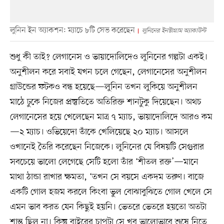
লুনিন ইন অ্যাকশন: ম্যাচে ৮টি সেভ করেছেন
লুনিনের ইনস্টাগ্রাম অ্যাকাউন্ট
শুধু কী তাই? লেগানেস ও ভায়াদোলিদেও লুনিনের গল্পটা একই।
অনুশীলন করে সবাই যখন চলে গেছেন, লেগানেসের অনুশীলন
গ্রাউন্ডের ফটকও বন্ধ হয়েছে—লুনিন তখন লুকিয়ে অনুশীলন
মাঠে ঢুকে নিজের প্রস্তুতিতে অতিরিক্ত শানটুকু দিয়েছেন। অথচ
লেগানেসের হয়ে খেলেছেন মাত্র ৭ ম্যাচ, ভায়াদোলিদে আরও কম
—২ ম্যাচ। ওভিয়েদো তাঁকে খেলিয়েছে ২০ ম্যাচ। আসলে
ওখানেই তৈরি করেছেন নিজেকে। লুনিনের যে বিষয়টি সেগুরার
সবচেয়ে ভালো লেগেছে সেটি হলো তাঁর ‘শীতল রক্ত’—মানে
মাথা ঠান্ডা রাখার ক্ষমতা, ‘তখন সে বয়সে একদম তরুণ। বাজে
একটি গোল হজম করলে কিংবা ভুল বোঝাবুঝিতে গোল খেলে সে
এমন ভাব করত যেন কিছুই হয়নি। ভেতরে ভেতরে হয়তো অতটা
শান্ত ছিল না। কিন্তু বাইরের চাপটা সে খুব ভালোভাবে শুষে নিতে