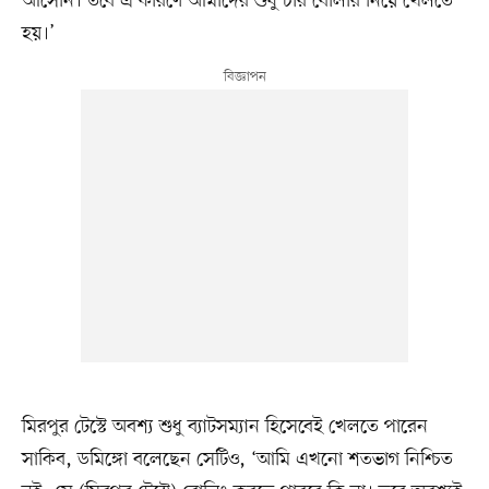
আসেনি। তবে এ কারণে আমাদের শুধু চার বোলার নিয়ে খেলতে
হয়।’
মিরপুর টেস্টে অবশ্য শুধু ব্যাটসম্যান হিসেবেই খেলতে পারেন
সাকিব, ডমিঙ্গো বলেছেন সেটিও, ‘আমি এখনো শতভাগ নিশ্চিত