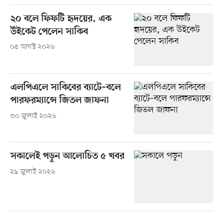
২০ বলে ফিফটি হৃদয়ের, এক
উইকেট পেলেন সাকিব
০৫ আগস্ট ২০২৬
এলপিএলে সাকিবের ব্যাটে–বলে
পারফরম্যান্সে জিতল জাফনা
৩০ জুলাই ২০২৬
সকালেই পড়ুন আলোচিত ৫ খবর
২৯ জুলাই ২০২৬