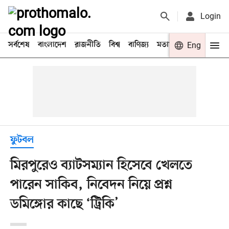
Login
সর্বশেষ
বাংলাদেশ
রাজনীতি
বিশ্ব
বাণিজ্য
মতামত
খেলা
Eng
বিনো
ফুটবল
মিরপুরেও ব্যাটসম্যান হিসেবে খেলতে
পারেন সাকিব, নিবেদন নিয়ে প্রশ্ন
ডমিঙ্গোর কাছে ‘ট্রিকি’