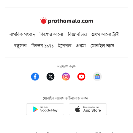
নাগরিক সংবাদ
কিশোর আলো
বিজ্ঞানচিন্তা
প্রথম আলো ট্রাস্ট
বন্ধুসভা
চিরন্তন ১৯৭১
ইপেপার
প্রথমা
মোবাইল ভ্যাস
অনুসরণ করুন
মোবাইল অ্যাপস ডাউনলোড করুন