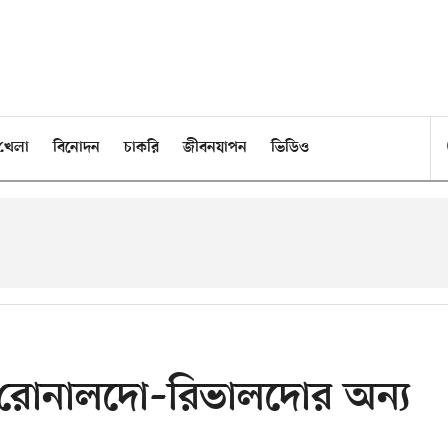
খেলা
বিনোদন
চাকরি
জীবনযাপন
ভিডিও
ে রোনালদো–রিভালদোর অন্য