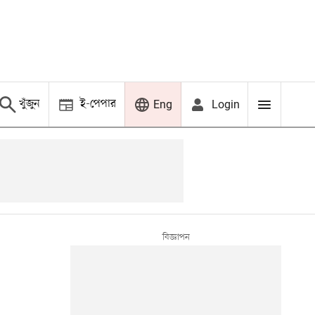
খুঁজুন
ই-পেপার
Login
Eng