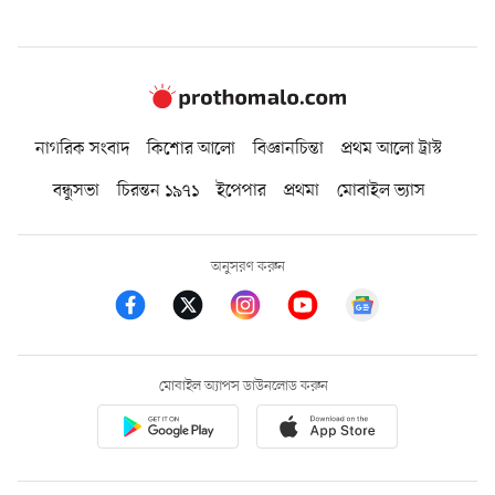
নাগরিক সংবাদ
কিশোর আলো
বিজ্ঞানচিন্তা
প্রথম আলো ট্রাস্ট
বন্ধুসভা
চিরন্তন ১৯৭১
ইপেপার
প্রথমা
মোবাইল ভ্যাস
অনুসরণ করুন
মোবাইল অ্যাপস ডাউনলোড করুন