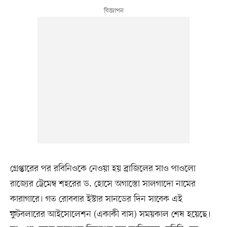
গ্রেপ্তারের পর রবিনিওকে নেওয়া হয় ব্রাজিলের সাও পাওলো
রাজ্যের ট্রেমেম্ব শহরের ড. হোসে অগাস্তো সালগাদো নামের
কারাগারে। গত রোববার ইস্টার সানডের দিন সাবেক এই
ফুটবলারের আইসোলেশন (একাকী বাস) সময়কাল শেষ হয়েছে।