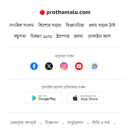
নাগরিক সংবাদ
কিশোর আলো
বিজ্ঞানচিন্তা
প্রথম আলো ট্রাস্ট
বন্ধুসভা
চিরন্তন ১৯৭১
ইপেপার
প্রথমা
মোবাইল ভ্যাস
অনুসরণ করুন
মোবাইল অ্যাপস ডাউনলোড করুন
আমাদের সম্পর্কে
বিজ্ঞাপন
সার্কুলেশন
নীতি ও শর্ত