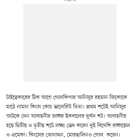
টাইব্রেকারের ঠিক আগে গোলকিপার আনিসুর রহমান জিকোকে
মাঠে নামান কিংস কোচ ভালেরিউ তিতা। প্রথম শটেই আনিসুর
আটকে দেন আবাহনীর জাফর ইকবালের দুর্বল শট। আবাহনীর
হয়ে দ্বিতীয় ও তৃতীয় শটে লক্ষ্য ভেদ করেন দুই বিদেশি রাফায়েল
ও এমেকা। কিংসের জোনাথন, মোরছালিনও গোল করেন।