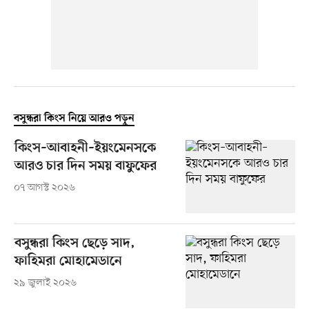
বসুন্ধরা কিংস নিয়ে আরও পড়ুন
কিংস–আবাহনী–ইয়ংমেনসকে
আরও চার দিন সময় বাফুফের
০৭ আগস্ট ২০২৬
বসুন্ধরা কিংস ছেড়ে সাদ,
ফাহিমরা মোহামেডানে
২৯ জুলাই ২০২৬