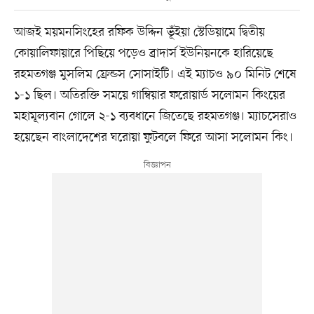
আজই ময়মনসিংহের রফিক উদ্দিন ভূঁইয়া স্টেডিয়ামে দ্বিতীয়
কোয়ালিফায়ারে পিছিয়ে পড়েও ব্রাদার্স ইউনিয়নকে হারিয়েছে
রহমতগঞ্জ মুসলিম ফ্রেন্ডস সোসাইটি। এই ম্যাচও ৯০ মিনিট শেষে
১-১ ছিল। অতিরক্তি সময়ে গাম্বিয়ার ফরোয়ার্ড সলোমন কিংয়ের
মহামূল্যবান গোলে ২-১ ব্যবধানে জিতেছে রহমতগঞ্জ। ম্যাচসেরাও
হয়েছেন বাংলাদেশের ঘরোয়া ফুটবলে ফিরে আসা সলোমন কিং।