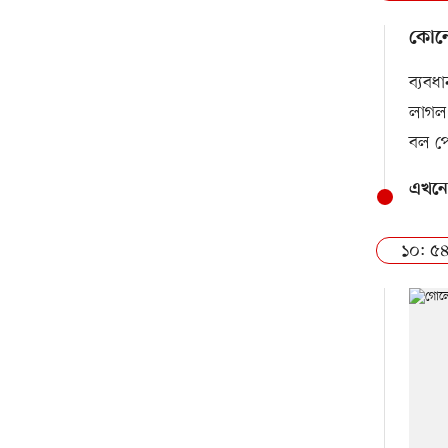
কোনো
ব্যবধ
লাগল 
বল পো
এখনো
১০: ৫৪