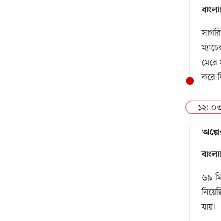
বাংলা
সাগরি
ম্যাচ
মেরে 
করে দ
১২: ০৩
অল্পে
বাংলা
৬৯ মি
নিয়েছ
যায়।