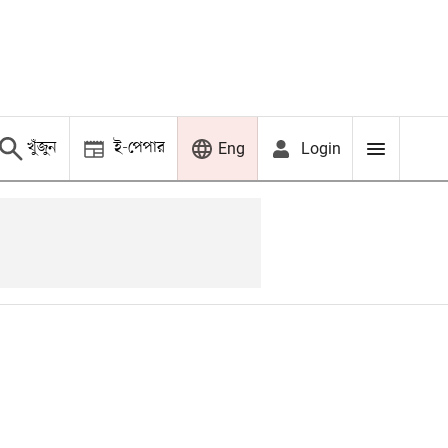
খুঁজুন
ই-পেপার
Login
Eng