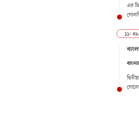
এর ম
গোলক
১১: ৪৯
বাংল
বাংলা
দ্বিত
গোলে