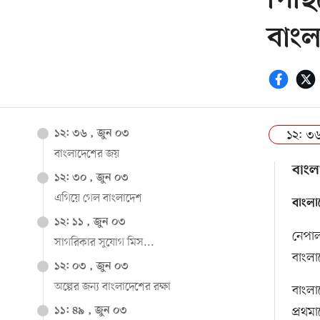
পিছি
বাংল
১২: ৩৬
১২: ৩৬ , জুন ০৩
বাংলাদেশের জয়
বাংল
১২: ৩০ , জুন ০৩
এগিয়ে গেল বাংলাদেশ
বাংলা
১২: ১১ , জুন ০৩
নেপাল
সাগরিকার সুযোগ মিস...
বাংলা
১২: ০৩ , জুন ০৩
অল্পের জন্য বাংলাদেশের রক্ষা
বাংলা
প্রথম
১১: ৪৯ , জুন ০৩