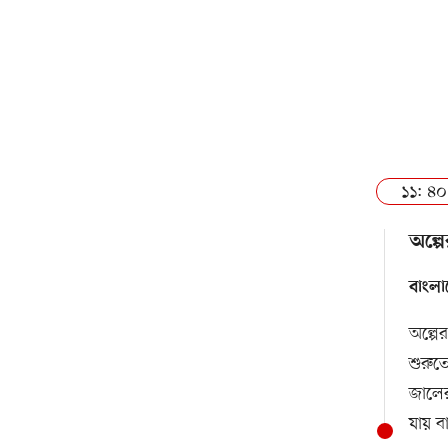
১১: ৪০
অল্প
বাংলা
অল্পে
শুরুত
জালের
যায় ব