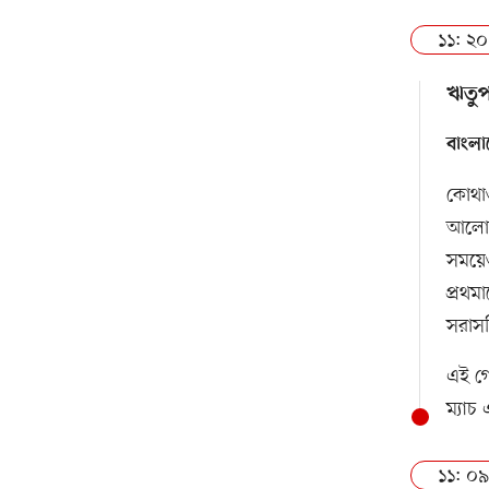
১১: ২০
ঋতুপর
বাংলা
কোথাও
আলোচন
সময়েও
প্রথম
সরাসর
এই গো
ম্যাচ
১১: ০৯