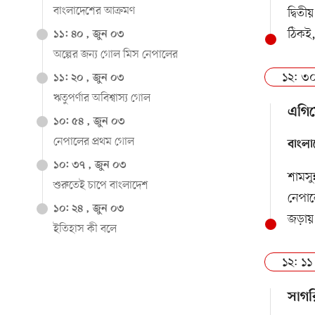
বাংলাদেশের আক্রমণ
দ্বিত
ঠিকই,
১১: ৪০ , জুন ০৩
অল্পের জন্য গোল মিস নেপালের
১২: ৩০
১১: ২০ , জুন ০৩
ঋতুপর্ণার অবিশ্বাস্য গোল
এগিয়
১০: ৫৪ , জুন ০৩
নেপালের প্রথম গোল
বাংলা
১০: ৩৭ , জুন ০৩
শামসু
শুরুতেই চাপে বাংলাদেশ
নেপা
১০: ২৪ , জুন ০৩
জড়ায়
ইতিহাস কী বলে
১২: ১১
সাগর