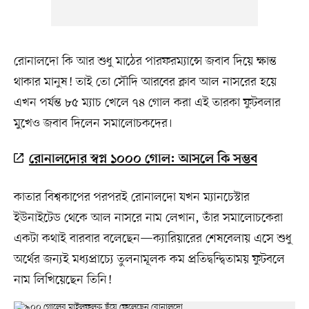
রোনালদো কি আর শুধু মাঠের পারফরম্যান্সে জবাব দিয়ে ক্ষান্ত
থাকার মানুষ! তাই তো সৌদি আরবের ক্লাব আল নাসরের হয়ে
এখন পর্যন্ত ৮৫ ম্যাচ খেলে ৭৪ গোল করা এই তারকা ফুটবলার
মুখেও জবাব দিলেন সমালোচকদের।
রোনালদোর স্বপ্ন ১০০০ গোল: আসলে কি সম্ভব
কাতার বিশ্বকাপের পরপরই রোনালদো যখন ম্যানচেস্টার
ইউনাইটেড থেকে আল নাসরে নাম লেখান, তাঁর সমালোচকেরা
একটা কথাই বারবার বলেছেন—ক্যারিয়ারের শেষবেলায় এসে শুধু
অর্থের জন্যই মধ্যপ্রাচ্যে তুলনামূলক কম প্রতিদ্বন্দ্বিতাময় ফুটবলে
নাম লিখিয়েছেন তিনি!