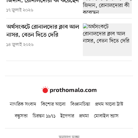
জিদান, রোনালদোরা কী করেছেন
১৭ জুলাই ২০২৬
অর্থসংকটে রোনালদোর ক্লাব আল
নাসর, বেতন দিতে দেরি
১৪ জুলাই ২০২৬
নাগরিক সংবাদ
কিশোর আলো
বিজ্ঞানচিন্তা
প্রথম আলো ট্রাস্ট
বন্ধুসভা
চিরন্তন ১৯৭১
ইপেপার
প্রথমা
মোবাইল ভ্যাস
অনুসরণ করুন