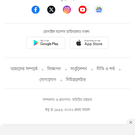
মোবাইল অ্যাপস ডাউনলোড করুন
আমাদের সম্পর্কে
বিজ্ঞাপন
সার্কুলেশন
নীতি ও শর্ত
যোগাযোগ
নিউজলেটার
সম্পাদক ও প্রকাশক: মতিউর রহমান
স্বত্ব © ১৯৯৮-২০২৬ প্রথম আলো