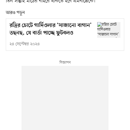
তিন সপ্তাহ মাঠের বাইরে থাকতে হবে এমবাপ্পেকে।
আরও পড়ুন
রদ্রির চোটে গার্দিওলার ‘সাজানো বাগান’
তছনছ, যে বার্তা পাচ্ছে ফুটবলও
২৪ সেপ্টেম্বর ২০২৪