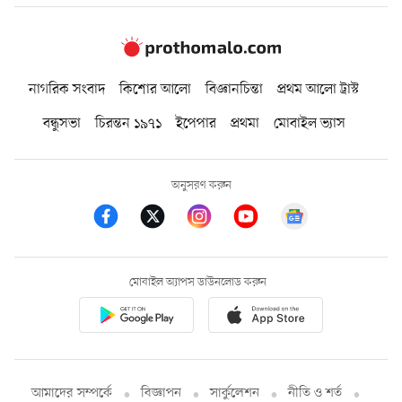
নাগরিক সংবাদ
কিশোর আলো
বিজ্ঞানচিন্তা
প্রথম আলো ট্রাস্ট
বন্ধুসভা
চিরন্তন ১৯৭১
ইপেপার
প্রথমা
মোবাইল ভ্যাস
অনুসরণ করুন
মোবাইল অ্যাপস ডাউনলোড করুন
আমাদের সম্পর্কে
বিজ্ঞাপন
সার্কুলেশন
নীতি ও শর্ত