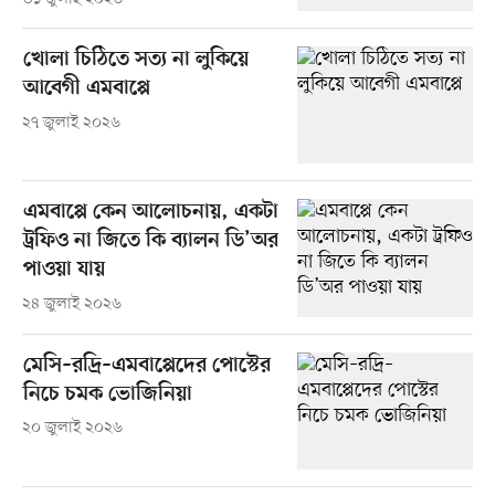
খোলা চিঠিতে সত্য না লুকিয়ে
আবেগী এমবাপ্পে
২৭ জুলাই ২০২৬
এমবাপ্পে কেন আলোচনায়, একটা
ট্রফিও না জিতে কি ব্যালন ডি’অর
পাওয়া যায়
২৪ জুলাই ২০২৬
মেসি–রদ্রি–এমবাপ্পেদের পোস্টের
নিচে চমক ভোজিনিয়া
২০ জুলাই ২০২৬