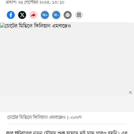
প্রকাশ: ২৫ সেপ্টেম্বর ২০২৪, ১৩: ১০
চোটের মিছিলে কিলিয়ান এমবাপ্পেও
এএফপি
ক্লাব ফুটবলের নতুন মৌসুম শুরু হয়েছে দুই মাস পারও হয়নি। এর