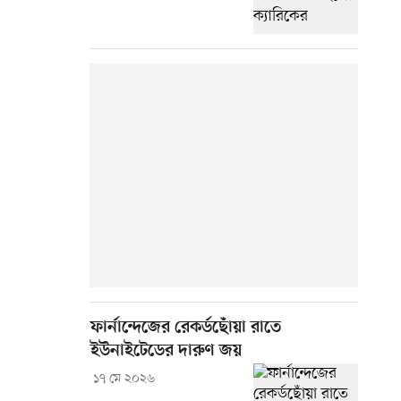
ফার্নান্দেজের রেকর্ডছোঁয়া রাতে
ইউনাইটেডের দারুণ জয়
১৭ মে ২০২৬