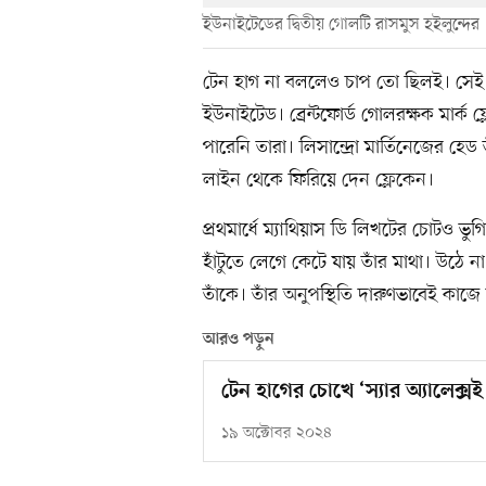
ইউনাইটেডের দ্বিতীয় গোলটি রাসমুস হইলুন্দের
টেন হাগ না বললেও চাপ তো ছিলই। সেই চ
ইউনাইটেড। ব্রেন্টফোর্ড গোলরক্ষক মার্ক
পারেনি তারা। লিসান্দ্রো মার্তিনেজের হে
লাইন থেকে ফিরিয়ে দেন ফ্লেকেন।
প্রথমার্ধে ম্যাথিয়াস ডি লিখটের চোটও ভ
হাঁটুতে লেগে কেটে যায় তাঁর মাথা। উঠে 
তাঁকে। তাঁর অনুপস্থিতি দারুণভাবেই কাজে ল
আরও পড়ুন
টেন হাগের চোখে ‘স্যার অ্যালেক্সই
১৯ অক্টোবর ২০২৪