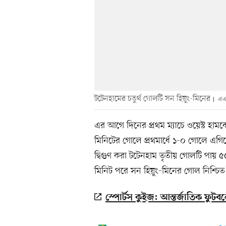
টটেনহামের চতুর্থ গোলটি সন হিয়ুং-মিনের
এএ
এর আগে দিনের প্রথম ম্যাচে ওয়েস্ট হাম
মিনিটের গোলে প্রথমার্ধে ১-০ গোলে এগিয়ে
দ্বিগুণ করা টটেনহাম তৃতীয় গোলটি পা
মিনিট পরে সন হিয়ুং-মিনের গোল নিশ্চিত
স্পোর্টস কুইজ: আন্তর্জাতিক ফুটবল