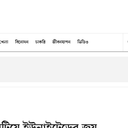
খেলা
বিনোদন
চাকরি
জীবনযাপন
ভিডিও