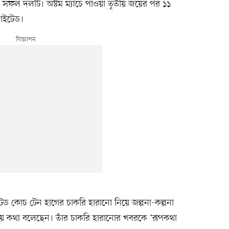
ে সফল দলটি। অষ্টম ম্যাচে পাওয়া তৃতীয় জয়ের পর ১১
উনাইটেড।
 কোচ টেন হাগের চাকরি হারানো নিয়ে জল্পনা-কল্পনা
য়ে কথা বলেছেন। তাঁর চাকরি হারানোর খবরকে ‘রূপকথা