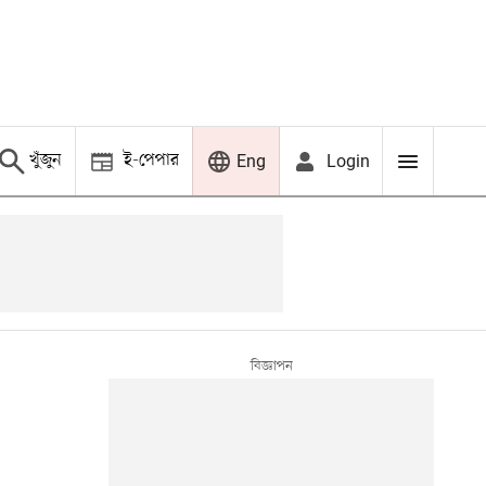
খুঁজুন
ই-পেপার
Login
Eng