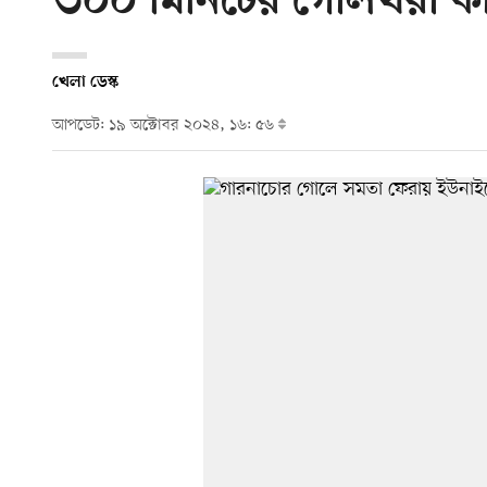
৩০০ মিনিটের গোলখরা কা
খেলা ডেস্ক
আপডেট: ১৯ অক্টোবর ২০২৪, ১৬: ৫৬