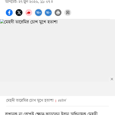
আপডেট: ২৭ জুন ২০২৬, ১১: ০৭
মেহদী তারেমির চোখ মুখে হতাশা
রয়টার্স
রাখঢাক না রেখেই ক্ষোভ ঝাড়লেন ইরান অধিনায়ক মেহদী