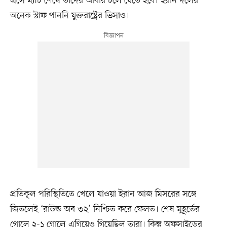
এসে ম্যাচ শেষে তাদের আবার চলে যেতে হবে। ইরান দলের
অনেক স্টাফ পাননি যুক্তরাষ্ট্রের ভিসাও।
প্রতিকূল পরিস্থিতিতে খেলে যাওয়া ইরান আজ মিসরের সঙ্গে
জিতলেই ‘রাউন্ড অব ৩২’ নিশ্চিত করে ফেলত। শেষ মুহূর্তের
গোলে ২-১ গোলে এগিয়েও গিয়েছিল তারা। কিন্তু অফসাইডের