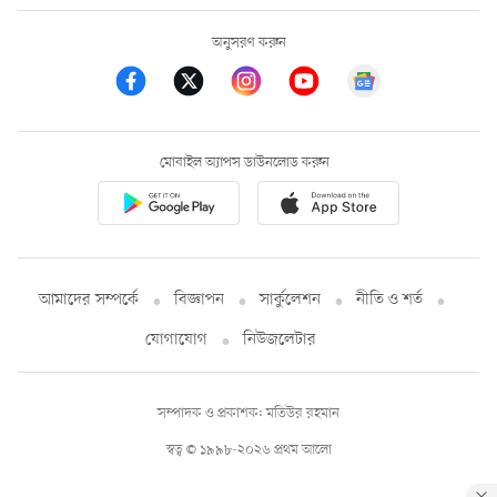
অনুসরণ করুন
মোবাইল অ্যাপস ডাউনলোড করুন
আমাদের সম্পর্কে
বিজ্ঞাপন
সার্কুলেশন
নীতি ও শর্ত
যোগাযোগ
নিউজলেটার
সম্পাদক ও প্রকাশক: মতিউর রহমান
স্বত্ব © ১৯৯৮-২০২৬ প্রথম আলো