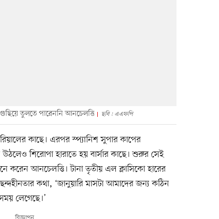
গুছিয়ে তুলতে পারেননি আনচেলত্তি
ছবি : এএফপি
ারিয়ালের কাছে। এরপর স্প্যানিশ সুপার কাপের
 উঠলেও শিরোপা হারাতে হয় বার্সার কাছে। শুরুর সেই
নে করেন আনচেলত্তি। টানা তৃতীয় এল ক্লাসিকো হারের
ন্দহীনতার কথা, ‘জানুয়ারি মাসটা আমাদের জন্য কঠিন
 সময় লেগেছে।’