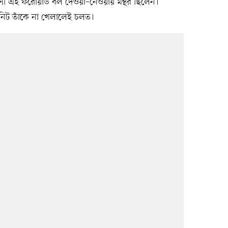
য়সী এই ফরোয়ার্ড বল দেওয়া–নেওয়ায় মন্থর ছিলেন।
নিট তাঁকে না খেলালেই চলত।