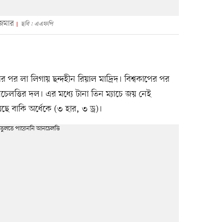
জেমার
ছবি : এএফপি
ের পর লা লিগায় ছন্দহীন রিয়াল মাদ্রিদ। বিশ্বকাপের পর
চেলত্তির দল। এর মধ্যে টানা তিন ম্যাচে জয় নেই
ে বাকি অর্ধেকে (৩ হার, ৩ ড্র)।