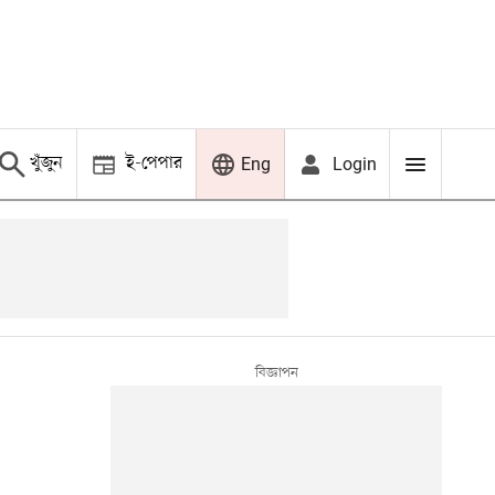
খুঁজুন
ই-পেপার
Login
Eng