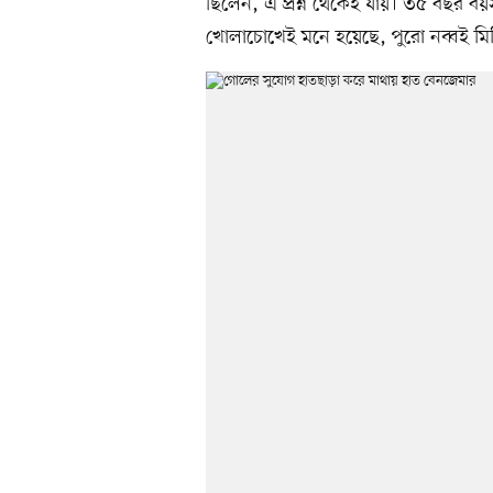
ছিলেন, এ প্রশ্ন থেকেই যায়। ৩৫ বছর ব
খোলাচোখেই মনে হয়েছে, পুরো নব্বই মি