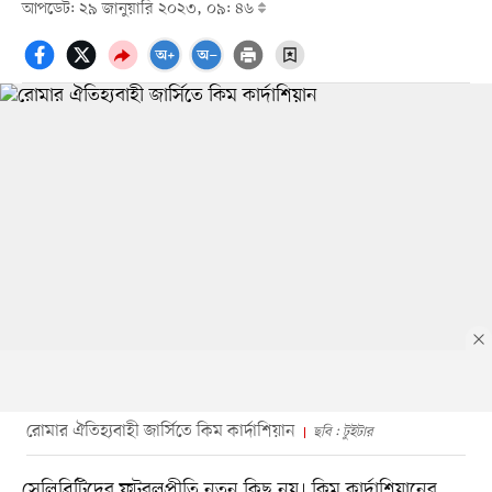
আপডেট: ২৯ জানুয়ারি ২০২৩, ০৯: ৪৬
রোমার ঐতিহ্যবাহী জার্সিতে কিম কার্দাশিয়ান
ছবি : টুইটার
সেলিব্রিটিদের ফুটবলপ্রীতি নতুন কিছু নয়। কিম কার্দাশিয়ানের