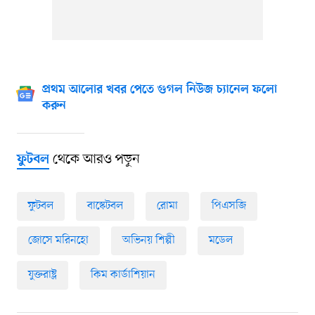
প্রথম আলোর খবর পেতে গুগল নিউজ চ্যানেল ফলো
করুন
থেকে আরও পড়ুন
ফুটবল
ফুটবল
বাস্কেটবল
রোমা
পিএসজি
জোসে মরিনহো
অভিনয় শিল্পী
মডেল
যুক্তরাষ্ট্র
কিম কার্ডাশিয়ান