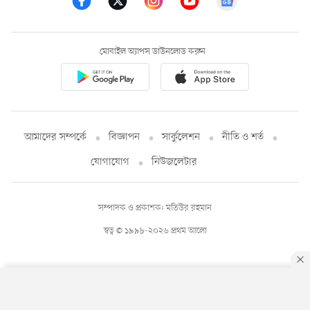
মোবাইল অ্যাপস ডাউনলোড করুন
আমাদের সম্পর্কে
বিজ্ঞাপন
সার্কুলেশন
নীতি ও শর্ত
যোগাযোগ
নিউজলেটার
সম্পাদক ও প্রকাশক: মতিউর রহমান
স্বত্ব © ১৯৯৮-২০২৬ প্রথম আলো
By using this site, you agree to our
Privacy Policy
.
OK