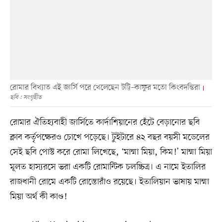
রোমার বিখ্যাত এই জার্সি পরে খেলেছেন টট্টি–কাফুর মতো কিংবদন্তিরা
ছবি : সংগৃহীত
রোমার ঐতিহ্যবাহী জার্সিতে কার্দাশিয়ানের হেঁটে বেড়ানোর ছবি
ক্লাব কর্তৃপক্ষেরও চোখে পড়েছে। টুইটারে ৪২ বছর বয়সী মডেলের
সেই ছবি পোস্ট করে রোমা লিখেছে, ‘মাম্মা মিয়া, কিম!’ মাম্মা মিয়া
মূলত হাস্যরসে ভরা একটি রোমান্টিক চলচ্চিত্র। এ নামে ইতালির
রাজধানী রোমে একটি রোস্তোরাঁও রয়েছে। ইতালিয়ান ভাষায় মাম্মা
মিয়া অর্থ কী কাণ্ড!