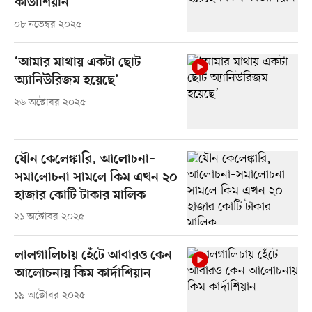
কার্ডাশিয়ান
০৮ নভেম্বর ২০২৫
‘আমার মাথায় একটা ছোট
অ্যানিউরিজম হয়েছে’
২৬ অক্টোবর ২০২৫
যৌন কেলেঙ্কারি, আলোচনা–
সমালোচনা সামলে কিম এখন ২০
হাজার কোটি টাকার মালিক
২১ অক্টোবর ২০২৫
লালগালিচায় হেঁটে আবারও কেন
আলোচনায় কিম কার্দাশিয়ান
১৯ অক্টোবর ২০২৫