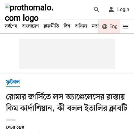
Login
সর্বশেষ
বাংলাদেশ
রাজনীতি
বিশ্ব
বাণিজ্য
মতামত
খেলা
Eng
বিনো
ফুটবল
রোমার জার্সিতে লস অ্যাঞ্জেলেসের রাস্তায়
কিম কার্দাশিয়ান, কী বলল ইতালির ক্লাবটি
খেলা ডেস্ক