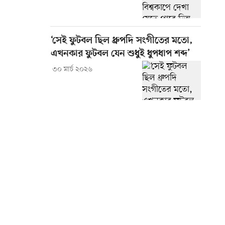
‘সেই ফুটবল ছিল ধ্রুপদি সংগীতের মতো,
এখনকার ফুটবল যেন শুধুই ধুপধাপ শব্দ’
৩০ মার্চ ২০২৬