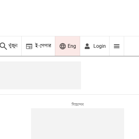
খুঁজুন
ই-পেপার
Login
Eng