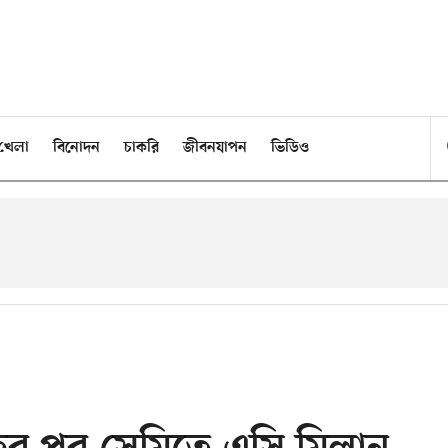
খেলা
বিনোদন
চাকরি
জীবনযাপন
ভিডিও