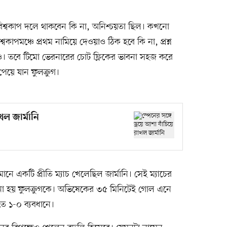
র বিশ্বকাপ দলে থাকবেন কি না, অনিশ্চয়তা ছিল। কখনো
াপমঞ্চে প্রথম নামিয়ে দেওয়াও ঠিক হবে কি না, প্রশ্ন
 মনেও। তবে টিমো ভেরনারের চোট ফ্লিকের ভাবনা সহজ করে
েয়ে যান ফুলক্রুগ।
াখল জার্মানি
ে একটি প্রীতি ম্যাচ খেলেছিল জার্মানি। সেই ম্যাচের
মানো হয় ফুলক্রুগকে। অভিষেকের ৩৫ মিনিটেই গোল এনে
তে ১-০ ব্যবধানে।