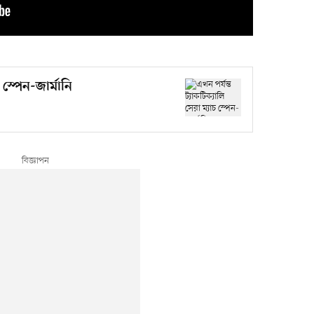
চ স্পেন-জার্মানি