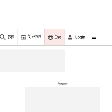
খুঁজুন
ই-পেপার
Login
Eng