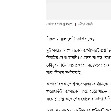
গোলের পর ফুলক্রুগ
ছবি: এএফপি
নিকলাস ফুলক্রুগটা আবার কে?
দুই সপ্তাহ আগে অনেক জার্মানেরই প্রশ্ন 
নিয়মিত দেখা যায়নি। খেলেন না বড় কোনো ক
কৌতূহল ছিল অনেকেরই। নভেম্বরের শেষ সপ
সারা বিশ্বের দর্শকেরাই।
কাতার বিশ্বকাপে ধুঁকতে থাকা জার্মানি
ফরোয়ার্ডই। জাপানের কাছে হেরে খাদের কি
সঙ্গে ১-১ ড্র করে শেষ ষোলোর আশা বাঁচ
অথচ গত বছরের অক্টোবরেও ফুটবলই ছেড়ে