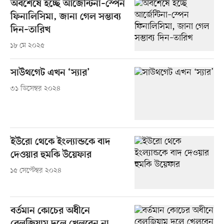
অবশেষে হচ্ছে আর্জেন্টিনা–স্পেন
ফিনালিসিমা, জানা গেল সম্ভাব্য
দিন–তারিখ
১৮ মে ২০২৫
সাউথগেট এখন ‘স্যার’
৩১ ডিসেম্বর ২০২৪
ইউরো থেকে ইংল্যান্ডকে বাদ
দেওয়ার হুমকি উয়েফার
১৫ সেপ্টেম্বর ২০২৪
বর্তমান কোচের অধীনে