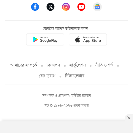
মোবাইল অ্যাপস ডাউনলোড করুন
আমাদের সম্পর্কে
বিজ্ঞাপন
সার্কুলেশন
নীতি ও শর্ত
যোগাযোগ
নিউজলেটার
সম্পাদক ও প্রকাশক: মতিউর রহমান
স্বত্ব © ১৯৯৮-২০২৬ প্রথম আলো