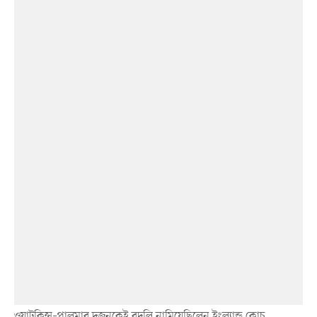
ওয়াটকিন্স–পালমার দুজনকেই বদলি নামিয়েছিলেন ইংল্যান্ড কোচ