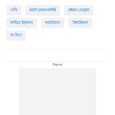
গাভি
রবার্ট লেভানডফস্কি
ফেরান তোরেস
লামিনে ইয়ামাল
বার্সেলোনা
ভিয়ারিয়াল
লা লিগা