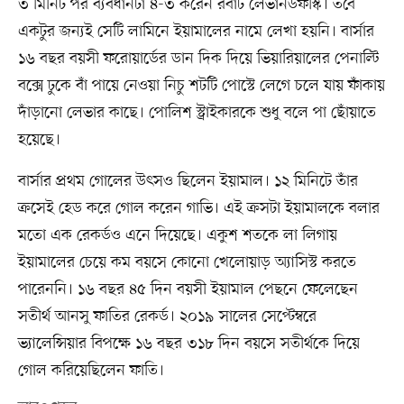
৩ মিনিট পর ব্যবধানটা ৪-৩ করেন রবার্ট লেভানডফস্কি। তবে
একটুর জন্যই সেটি লামিনে ইয়ামালের নামে লেখা হয়নি। বার্সার
১৬ বছর বয়সী ফরোয়ার্ডের ডান দিক দিয়ে ভিয়ারিয়ালের পেনাল্টি
বক্সে ঢুকে বাঁ পায়ে নেওয়া নিচু শটটি পোস্টে লেগে চলে যায় ফাঁকায়
দাঁড়ানো লেভার কাছে। পোলিশ স্ট্রাইকারকে শুধু বলে পা ছোঁয়াতে
হয়েছে।
বার্সার প্রথম গোলের উৎসও ছিলেন ইয়ামাল। ১২ মিনিটে তাঁর
ক্রসেই হেড করে গোল করেন গাভি। এই ক্রসটা ইয়ামালকে বলার
মতো এক রেকর্ডও এনে দিয়েছে। একুশ শতকে লা লিগায়
ইয়ামালের চেয়ে কম বয়সে কোনো খেলোয়াড় অ্যাসিস্ট করতে
পারেননি। ১৬ বছর ৪৫ দিন বয়সী ইয়ামাল পেছনে ফেলেছেন
সতীর্থ আনসু ফাতির রেকর্ড। ২০১৯ সালের সেপ্টেম্বরে
ভ্যালেন্সিয়ার বিপক্ষে ১৬ বছর ৩১৮ দিন বয়সে সতীর্থকে দিয়ে
গোল করিয়েছিলেন ফাতি।