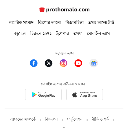
নাগরিক সংবাদ
কিশোর আলো
বিজ্ঞানচিন্তা
প্রথম আলো ট্রাস্ট
বন্ধুসভা
চিরন্তন ১৯৭১
ইপেপার
প্রথমা
মোবাইল ভ্যাস
অনুসরণ করুন
মোবাইল অ্যাপস ডাউনলোড করুন
আমাদের সম্পর্কে
বিজ্ঞাপন
সার্কুলেশন
নীতি ও শর্ত