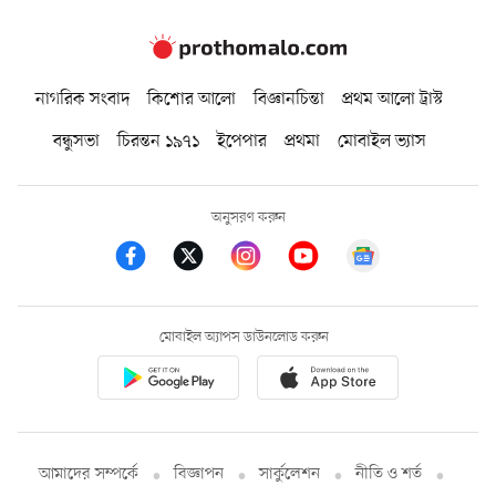
নাগরিক সংবাদ
কিশোর আলো
বিজ্ঞানচিন্তা
প্রথম আলো ট্রাস্ট
বন্ধুসভা
চিরন্তন ১৯৭১
ইপেপার
প্রথমা
মোবাইল ভ্যাস
অনুসরণ করুন
মোবাইল অ্যাপস ডাউনলোড করুন
আমাদের সম্পর্কে
বিজ্ঞাপন
সার্কুলেশন
নীতি ও শর্ত