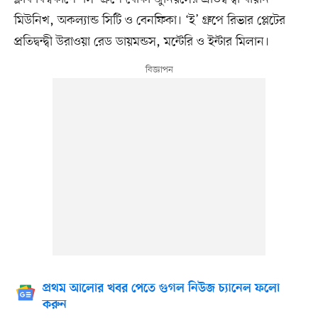
মিউনিখ, অকল্যান্ড সিটি ও বেনফিকা। ‘ই’ গ্রুপে রিভার প্লেটের
প্রতিদ্বন্দ্বী উরাওয়া রেড ডায়মন্ডস, মন্টেরি ও ইন্টার মিলান।
প্রথম আলোর খবর পেতে গুগল নিউজ চ্যানেল ফলো
করুন