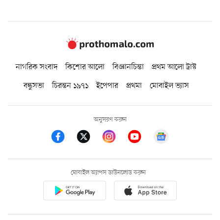
নাগরিক সংবাদ
কিশোর আলো
বিজ্ঞানচিন্তা
প্রথম আলো ট্রাস্ট
বন্ধুসভা
চিরন্তন ১৯৭১
ইপেপার
প্রথমা
মোবাইল ভ্যাস
অনুসরণ করুন
মোবাইল অ্যাপস ডাউনলোড করুন