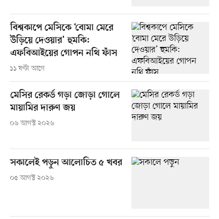
বিশ্বকাপে মেসিকে ‘বোমা মেরে
উড়িয়ে দেওয়ার’ হুমকি:
এফবিআইয়ের গোপন নথি ফাঁস
১১ ঘণ্টা আগে
মেসির রেকর্ড গড়া জোড়া গোলে
মায়ামির দারুণ জয়
০৬ আগস্ট ২০২৬
সকালেই পড়ুন আলোচিত ৫ খবর
০৫ আগস্ট ২০২৬