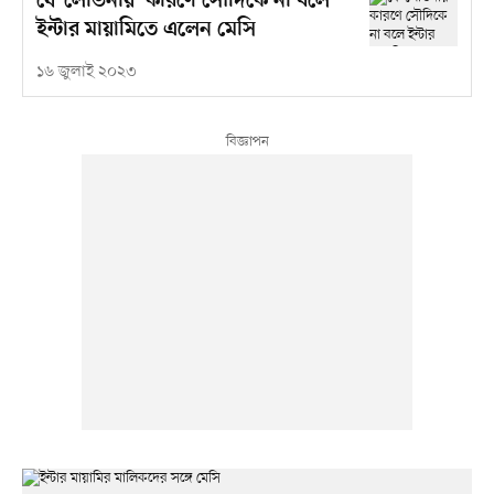
যে 'লোভনীয়' কারণে সৌদিকে না বলে
ইন্টার মায়ামিতে এলেন মেসি
১৬ জুলাই ২০২৩