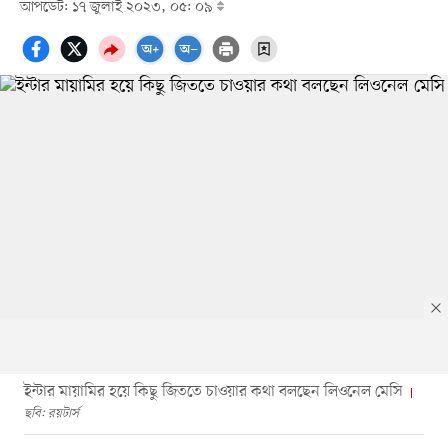
আপডেট: ১৭ জুলাই ২০২৩, ০৫: ০৯
ইন্টার মায়ামির হয়ে কিছু জিততে চাওয়ার কথা বলছেন লিওনেল মেসি
ছবি: রয়টার্স