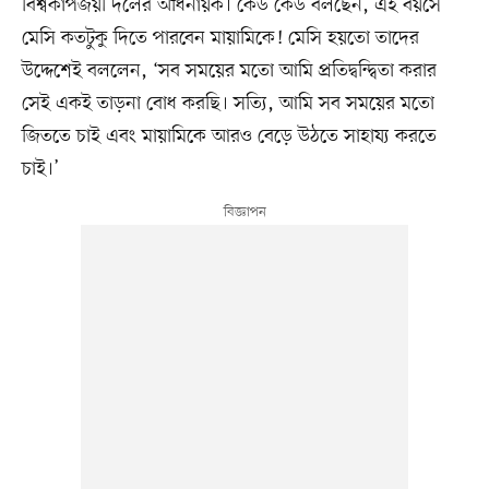
বিশ্বকাপজয়ী দলের অধিনায়ক। কেউ কেউ বলছেন, এই বয়সে
মেসি কতটুকু দিতে পারবেন মায়ামিকে! মেসি হয়তো তাদের
উদ্দেশেই বললেন, ‘সব সময়ের মতো আমি প্রতিদ্বন্দ্বিতা করার
সেই একই তাড়না বোধ করছি। সত্যি, আমি সব সময়ের মতো
জিততে চাই এবং মায়ামিকে আরও বেড়ে উঠতে সাহায্য করতে
চাই।’