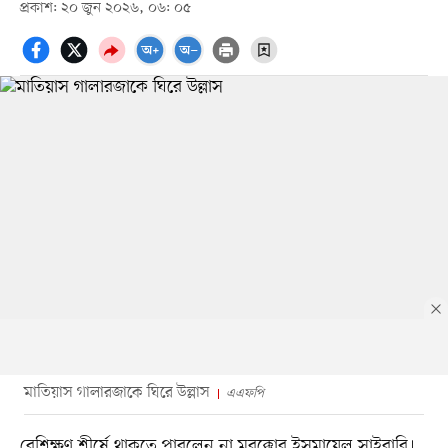
প্রকাশ: ২০ জুন ২০২৬, ০৬: ০৫
মাতিয়াস গালারজাকে ঘিরে উল্লাস
এএফপি
বেশিক্ষণ শীর্ষে থাকতে পারলেন না মরক্কোর ইসমায়েল সাইবারি।