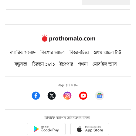
নাগরিক সংবাদ
কিশোর আলো
বিজ্ঞানচিন্তা
প্রথম আলো ট্রাস্ট
বন্ধুসভা
চিরন্তন ১৯৭১
ইপেপার
প্রথমা
মোবাইল ভ্যাস
অনুসরণ করুন
মোবাইল অ্যাপস ডাউনলোড করুন