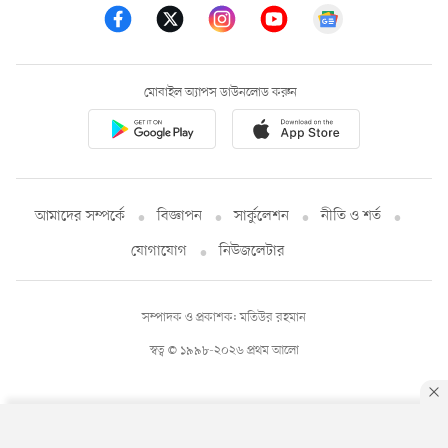
মোবাইল অ্যাপস ডাউনলোড করুন
আমাদের সম্পর্কে
বিজ্ঞাপন
সার্কুলেশন
নীতি ও শর্ত
যোগাযোগ
নিউজলেটার
সম্পাদক ও প্রকাশক: মতিউর রহমান
স্বত্ব © ১৯৯৮-২০২৬ প্রথম আলো