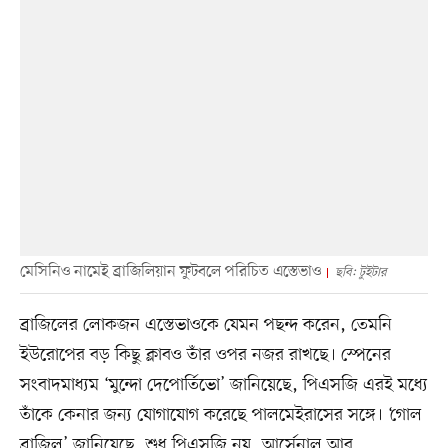
মেসিনিও নামেই ব্রাজিলিয়ান ফুটবলে পরিচিত এস্তেভাও
ছবি: টুইটার
ব্রাজিলের লোকজন এস্তেভাওকে যেমন পছন্দ করেন, তেমনি
ইউরোপের বড় কিছু ক্লাবও তাঁর ওপর নজর রাখছে। স্পেনের
সংবাদমাধ্যম ‘মুন্দো দেপোর্তিভো’ জানিয়েছে, পিএসজি এরই মধ্যে
তাঁকে কেনার জন্য যোগাযোগ করেছে পালমেইরাসের সঙ্গে। ‘গোল
ব্রাজিল’ জানিয়েছে, শুধু পিএসজি নয়, আর্সেনাল আর