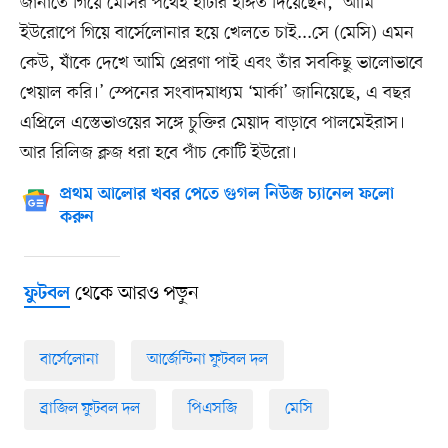
জানাতে গিয়ে মেসির পথেই হাঁটার ইঙ্গিত দিয়েছেন, ‘আমি
ইউরোপে গিয়ে বার্সেলোনার হয়ে খেলতে চাই...সে (মেসি) এমন
কেউ, যাঁকে দেখে আমি প্রেরণা পাই এবং তাঁর সবকিছু ভালোভাবে
খেয়াল করি।’ স্পেনের সংবাদমাধ্যম ‘মার্কা’ জানিয়েছে, এ বছর
এপ্রিলে এস্তেভাওয়ের সঙ্গে চুক্তির মেয়াদ বাড়াবে পালমেইরাস।
আর রিলিজ ক্লজ ধরা হবে পাঁচ কোটি ইউরো।
প্রথম আলোর খবর পেতে গুগল নিউজ চ্যানেল ফলো
করুন
থেকে আরও পড়ুন
ফুটবল
বার্সেলোনা
আর্জেন্টিনা ফুটবল দল
ব্রাজিল ফুটবল দল
পিএসজি
মেসি