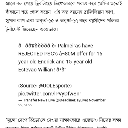
প্রান্তে বল পেয়ে ড্রিবলিংয়ে ডিফেন্ডারকে পরাস্ত করে মেসির মতোই
বাঁকানো শটে গোল করেন। এই অল্প বয়সেই ব্রাজিলিয়ান কাপ,
সুপার কাপ এবং অনূর্ধ্ব–১৫ ও অনূর্ধ্ব–১৭ বছর বয়সীদের পলিস্তা
টুর্নামেন্ট জিতেছেন এস্তেভাও।
ð¨ ðð¥ððððð¡ð: Palmeiras have
REJECTED PSG's â¬80M offer for 16-
year old Endrick and 15-year old
Estevao Willian! ð³ð°
(Source:
@UOLEsporte
)
pic.twitter.com/lPVyDfwSnr
— Transfer News Live (@DeadlineDayLive)
November
22, 2022
‘মুন্দো দেপোর্তিভো’কে দেওয়া সাক্ষাৎকারে এস্তেভাও নিজের লক্ষ্য