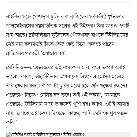
নাইকির সঙ্গে পেশাদার চুক্তি করা ব্রাজিলের সর্বকনিষ্ঠ ফুটবলার
পালমেইরাসের বয়সভিত্তিক দলের এই উইঙ্গার। তাঁর আরও একটি
নাম আছে। ব্রাজিলিয়ান ফুটবলের খোঁজখবর রাখলে উইলিয়ানের
সেই নাম বলামাত্রই তাঁকে কেউ কেউ চিনে ফেলতে পারেন।
ব্রাজিলের পরবর্তী ‘ওয়ান্ডার বয়’!
মেসিনিও—এস্তেভাওয়ের এই নামকে নাম না বলে তকমা বলাই
ভালো। কারণ, আর্জেন্টিনার অধিনায়ক লিওনেল মেসির মতোই
তাঁর খেলার ধরন। বাঁ পা–টা ছুরির মতো চলে প্রতিপক্ষের রক্ষণে।
এস্তেভাও নিজেও মেসির বড় ভক্ত। তাই ওই তকমা, ‘আমাকে
এস্তেভাও উইলিয়ান নামে ডাকলেই খুশি হব। কারণ, ওটাই আমার
নাম। লোকে ওই তকমা দিয়েছে, কারণ, আমি মেসিকে খুব পছন্দ
করি।’