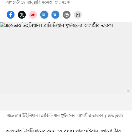
আপডেট: ১৪ জানুয়ারি ২০২৩, ০৭: ২১
এস্তেভাও উইলিয়ান। ব্রাজিলিয়ান ফুটবলের আগামীর তারকা
ছবি: টুইটার
এস্তেভাও উইলিয়ানের বয়স ১৫ বছর। পালমেইরাস এখনো তাঁর