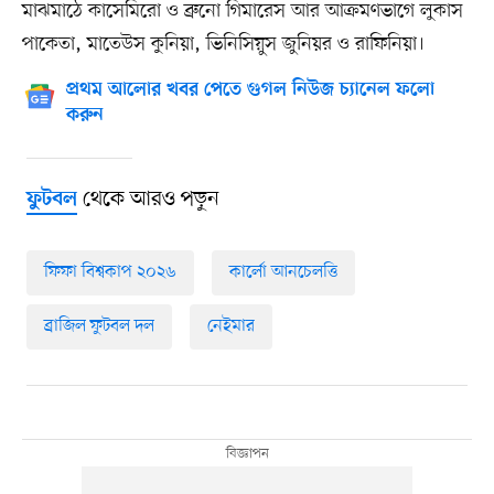
মাঝমাঠে কাসেমিরো ও ব্রুনো গিমারেস আর আক্রমণভাগে লুকাস
পাকেতা, মাতেউস কুনিয়া, ভিনিসিয়ুস জুনিয়র ও রাফিনিয়া।
প্রথম আলোর খবর পেতে গুগল নিউজ চ্যানেল ফলো
করুন
থেকে আরও পড়ুন
ফুটবল
ফিফা বিশ্বকাপ ২০২৬
কার্লো আনচেলত্তি
ব্রাজিল ফুটবল দল
নেইমার