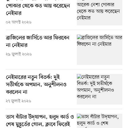
পোকার থেকে কত আয় করেছেন
নেইমার
০২ আগস্ট ২০২৬
ব্রাজিলের জার্সিতে আর ফিরবেন
না নেইমার
২৯ জুলাই ২০২৬
নেইমারের নতুন বিতর্ক: দুই
সতীর্থকে অপমান, অনুশীলনও
করলেন না
২৭ জুলাই ২০২৬
তাস বাঁটার উদ্‌যাপন, হলুদ কার্ড ও
শেষ মুহূর্তের গোল, ক্লাবে ফিরেই