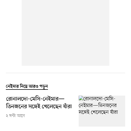
নেইমার নিয়ে আরও পড়ুন
রোনালদো-মেসি-নেইমার—
তিনজনের সঙ্গেই খেলেছেন যাঁরা
২ ঘণ্টা আগে