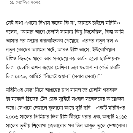
১৯ সেপ্টেম্বর ২০২৫
সেই কথা এখনো বিশ্বাস করেন কি না, জানতে চাইলে মরিনিও
বলেন, ‘আমার আগে চেলসি সামান্য কিছু জিতেছিল, কিন্তু আমি
আসার পর জয়ের ধারাবাহিকতা পেয়েছে। এরপর নতুন দল ও
নতুন কোচের আগমন ঘটে, আরও ট্রফি আসে, ইউরোপিয়ান
ট্রফিও জিততে থাকে আর সবচেয়ে বড় অর্জন হলো চ্যাম্পিয়নস
লিগ। চেলসি এখন জয়ের মেশিন। তবে যতক্ষণ না কেউ চারটি
লিগ জেতে, আমিই “বিগেস্ট ওয়ান” (সবার সেরা)।”’
মরিনিওর ফেরা নিয়ে আগ্রহের চাপ সামলাতে চেলসি গতকাল
স্ট্যামফোর্ড ব্রিজের টেড ড্রেক স্যুইটে সংবাদ সম্মেলনের আয়োজন
করে। সেখানে দেয়ালে ঝুলানো আছে দুটি ছবি—একটি মরিনিওর
২০০৬ সালের প্রিমিয়ার লিগ ট্রফি উঁচিয়ে ধরার এবং অন্যটি ২০১৫
সালের তৃতীয় শিরোপা জেতানোর পর তিন আঙুল তুলে দেখানোর।