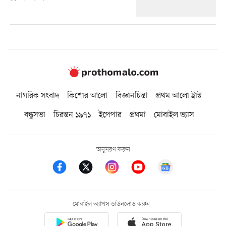
নাগরিক সংবাদ
কিশোর আলো
বিজ্ঞানচিন্তা
প্রথম আলো ট্রাস্ট
বন্ধুসভা
চিরন্তন ১৯৭১
ইপেপার
প্রথমা
মোবাইল ভ্যাস
অনুসরণ করুন
মোবাইল অ্যাপস ডাউনলোড করুন