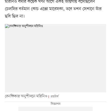
মরিনিও বসার কয়েক ঘণ্টা আগে একই জায়গায় বসেছিলেন
চেলসির বর্তমান কোচ এঞ্জো মারেসকা, তবে তখন সেখানে তাঁর
ছবি ছিল না।
বেনফিকার অনুশীলনে মরিনিও
রয়টার্স