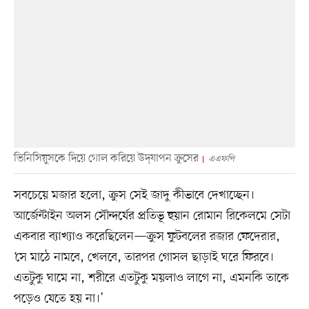
ভিনিসিয়ুসকে দিয়ে গোল করিয়ে উদ্‌যাপন ক্রুসের
এএফপি
সবচেয়ে মজার হলো, ক্রুস সেই জাদু কীভাবে দেখাচ্ছেন।
আর্জেন্টাইন অলস সৌন্দর্যের প্রতিভূ হুয়ান রোমান রিকেলমে সেটা
একবার ব্যাখ্যাও করেছিলেন—ক্রুস ফুটবলের রজার ফেদেরার,
‘সে মাঠে নামবে, খেলবে, তারপর গোসল ছাড়াই ঘরে ফিরবে।
এতটুকু ঘামে না, শরীরে এতটুকু ময়লাও লাগে না, এমনকি তাকে
পড়েও যেতে হয় না।’