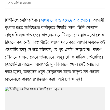
৩০ এপ্রিল ২০২৪
মিউনিখে সেমিফাইনাল
প্রথম লেগ ড্র হয়েছে ২-২ গোলে
। আগামী
বুধবার রাতে সান্তিয়াগো বার্নাব্যুতে ফিরতি লেগ। ভিনি সেখানে
জাদুকরি এক রাত চেয়ে রাখলেন। সেটি এনে দেওয়ার মতো লোক
রিয়ালে কম নেই। কিন্তু গাঁটের পয়সা খরচ করে আপনি সম্ভবত ওই
লোকটির জাদু দেখতে চাইবেন, যে খুব একটা দৌড়ায় না। কারণ,
দৌড়ানোর জন্য ফেদে ভালভের্দে, এদুয়ার্দো কামাভিঙ্গা, অঁরেলিয়ে
চুয়ামেনিরা আছেন। মাঝমাঠে দুলকি চালে খেলা সেই লোকের
কাজ হলো, অন্যদের প্রচুর দৌড়ানোর মাঝে অদৃশ্য সব পাসের
চ্যানেলকে বাস্তবে রূপান্তরিত করা। এটা তো জাদুই!