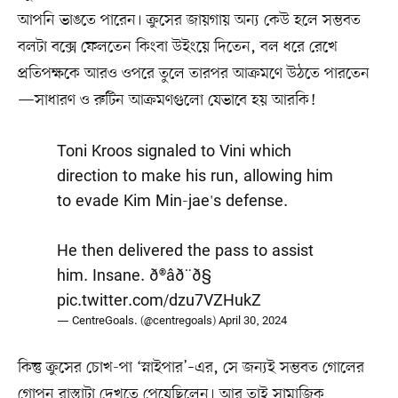
আপনি ভাঙতে পারেন। ক্রুসের জায়গায় অন্য কেউ হলে সম্ভবত
বলটা বক্সে ফেলতেন কিংবা উইংয়ে দিতেন, বল ধরে রেখে
প্রতিপক্ষকে আরও ওপরে তুলে তারপর আক্রমণে উঠতে পারতেন
—সাধারণ ও রুটিন আক্রমণগুলো যেভাবে হয় আরকি!
Toni Kroos signaled to Vini which
direction to make his run, allowing him
to evade Kim Min-jae's defense.
He then delivered the pass to assist
him. Insane. ð®âð¨ð§
pic.twitter.com/dzu7VZHukZ
— CentreGoals. (@centregoals)
April 30, 2024
কিন্তু ক্রুসের চোখ-পা ‘স্নাইপার’–এর, সে জন্যই সম্ভবত গোলের
গোপন রাস্তাটা দেখতে পেয়েছিলেন। আর তাই সামাজিক