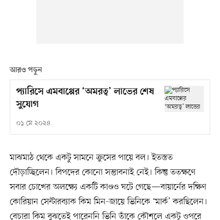
আরও পড়ুন
প্যারিসে এমবাপ্পের ‘অমরত্ব’ লাভের শেষ
সুযোগ
০১ মে ২০২৪
মাঝমাঠ থেকে একটু সামনে ক্রুসের পায়ে বল। ইতস্তত
দৌড়াচ্ছিলেন। বিপদের কোনো সম্ভাবনাই নেই। কিন্তু ততক্ষণে
সবার চোখের অলক্ষ্যে একটি কাণ্ডও ঘটে গেছে—বায়ার্নের দক্ষিণ
কোরিয়ান সেন্টারব্যাক কিম মিন-জায়ে ভিনিকে ‘মার্ক’ করছিলেন।
বেচারা কিম বুঝতেই পারেননি ভিনি তাঁকে কৌশলে একটু ওপরে