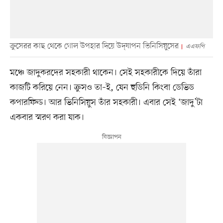
ক্রুসেরর কাছ থেকে গোল উপহার দিয়ে উদ্‌যাপন ভিনিসিয়ুসের
এএফপি
মঞ্চে জাদুকরদের সহকারী থাকেন। সেই সহকারীকে দিয়ে তাঁরা
কাজটি করিয়ে নেন। ক্রুসও তা–ই, যেন হুডিনি কিংবা ডেভিড
কপারফিল্ড। আর ভিনিসিয়ুস তাঁর সহকারী। এবার সেই ‘জাদু’টা
একবার স্মরণ করা যাক।