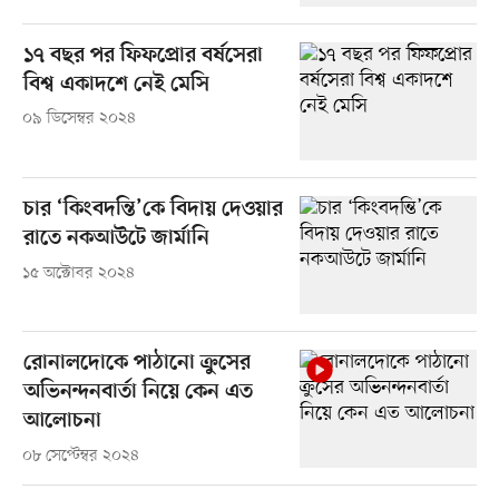
১৭ বছর পর ফিফপ্রোর বর্ষসেরা
বিশ্ব একাদশে নেই মেসি
০৯ ডিসেম্বর ২০২৪
চার ‘কিংবদন্তি’কে বিদায় দেওয়ার
রাতে নকআউটে জার্মানি
১৫ অক্টোবর ২০২৪
রোনালদোকে পাঠানো ক্রুসের
অভিনন্দনবার্তা নিয়ে কেন এত
আলোচনা
০৮ সেপ্টেম্বর ২০২৪