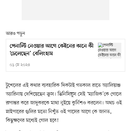
আরও পড়ুন
পেনাল্টি নেওয়ার আগে কেইনের কানে কী
‘ঢেলেছেন’ বেলিংহাম
০১ মে ২০২৪
টুখেলের এই কথার ব্যবহারিক দিকটাই গতকাল রাতে অ্যালিয়াঞ্জ
অ্যারিনায় দেখিয়েছেন ক্রুস। ভিনিসিয়ুস সেই ‘ম্যাজিক’কে গোলে
রূপান্তর করে জাদুকরকে মাথা নুইয়ে কুর্নিশও করলেন। অথচ ওই
স্নাইপারের গুলির মতো নিখুঁত ওই পাসের আগে কে জানত,
কিছুক্ষণের মধ্যেই গোল হবে!