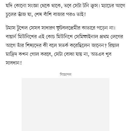
যদি কোনো সংজ্ঞা থেকে থাকে, তবে সেটা টনি ক্রুস। ম্যাচের আগে
চুলের ভাঁজ যা, শেষ বাঁশি বাজার পরও তাই!
টমাস টুখেল সেসব সাধারণ ফুটবলপ্রেমীর কাতারে পড়েন না।
বায়ার্ন মিউনিখের এই কোচ মিউনিখে সেমিফাইনাল প্রথম লেগের
আগে তাঁর শিষ্যদের কী বলে সতর্ক করেছিলেন জানেন? রিয়াল
মাদ্রিদ কখন গোল করবে, সেটা বোঝা যায় না, অতএব খুব
সাবধান!