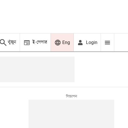
খুঁজুন
ই-পেপার
Login
Eng