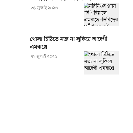
৩১ জুলাই ২০২৬
খোলা চিঠিতে সত্য না লুকিয়ে আবেগী
এমবাপ্পে
২৭ জুলাই ২০২৬