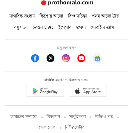
নাগরিক সংবাদ
কিশোর আলো
বিজ্ঞানচিন্তা
প্রথম আলো ট্রাস্ট
বন্ধুসভা
চিরন্তন ১৯৭১
ইপেপার
প্রথমা
মোবাইল ভ্যাস
অনুসরণ করুন
মোবাইল অ্যাপস ডাউনলোড করুন
আমাদের সম্পর্কে
বিজ্ঞাপন
সার্কুলেশন
নীতি ও শর্ত
যোগাযোগ
নিউজলেটার