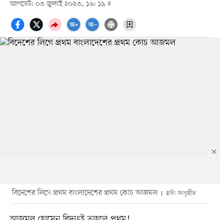
আপডেট: ০৩ জুলাই ২০২৩, ১৬: ১৯
বিদেশের লিগে প্রথম বাংলাদেশের প্রথম কোচ আজমল
ছবি: সংগৃহীত
আজমল হোসেন বিদ্যুৎই তাহলে প্রথম!