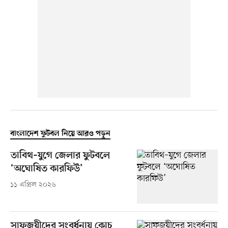
বাংলাদেশ ফুটবল নিয়ে আরও পড়ুন
তাবিথ–যুগে জেলার ফুটবলে
‘অঘোষিত কারফিউ’
১১ এপ্রিল ২০২৬
সাফজয়ীদের সংবর্ধনায় কোচ