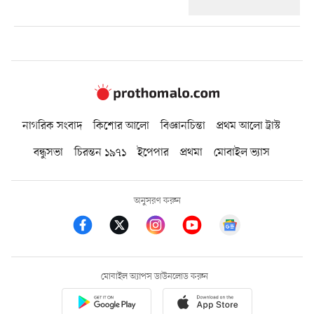
নাগরিক সংবাদ
কিশোর আলো
বিজ্ঞানচিন্তা
প্রথম আলো ট্রাস্ট
বন্ধুসভা
চিরন্তন ১৯৭১
ইপেপার
প্রথমা
মোবাইল ভ্যাস
অনুসরণ করুন
মোবাইল অ্যাপস ডাউনলোড করুন