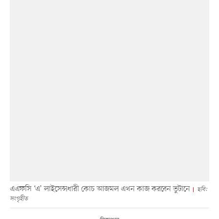
এএফসি ‘এ’ লাইসেন্সধারী কোচ আজমল এখন কাজ করবেন ভুটানে
ছবি:
সংগৃহীত