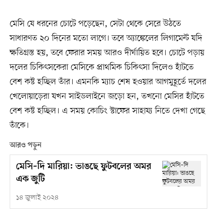
মেসি যে ধরনের চোটে পড়েছেন, সেটা থেকে সেরে উঠতে
সাধারণত ২০ দিনের মতো লাগে। তবে অ্যাঙ্কেলের লিগামেন্ট যদি
ক্ষতিগ্রস্ত হয়, তবে ফেরার সময় আরও দীর্ঘায়িত হবে। চোটে পড়ায়
দলের চিকিৎসকেরা মেসিকে প্রাথমিক চিকিৎসা দিলেও হাঁটতে
বেশ কষ্ট হচ্ছিল তাঁর। এমনকি ম্যাচ শেষ হওয়ার আগমুহূর্তে দলের
খেলোয়াড়েরা যখন সাইডলাইনে জড়ো হন, তখনো মেসির হাঁটতে
বেশ কষ্ট হচ্ছিল। এ সময় কোচিং স্টাফের সাহায্য নিতে দেখা গেছে
তাঁকে।
আরও পড়ুন
মেসি–দি মারিয়া: ভাঙছে ফুটবলের অমর
এক জুটি
১৪ জুলাই ২০২৪