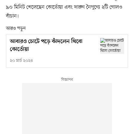
৯০ মিনিট খেলেছেন কোর্তোয়া এবং দারুণ নৈপুণ্যে ২টি গোলও
বাঁচান।
আরও পড়ুন
আবারও চোটে পড়ে কাঁদলেন থিবো
কোর্তোয়া
২০ মার্চ ২০২৪