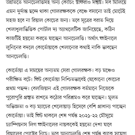
উন্নতিতে আনচেলত্তিসহ অন্য কোচিং স্টাফরাও সন্তুষ্ট। সব মিলিয়ে
এমন দুর্দান্ত ছন্দে থাকা গোলরক্ষককে বেঞ্চে বসানো তাই মোটেই
সহজ হবে না রিয়াল কোচের জন্য। তবে সূত্রের বরাত দিয়ে
খেলাধুলাভিত্তিক পোর্টাল দ্য অ্যাথলেটিক জানিয়েছে, কঠিন
কাজটিই হয়তো করতে যাচ্ছেন আনচেলত্তি। অর্থাৎ ফাইনালে
লুনিনের বদলে কোর্তোয়াকে খেলানোর কথাই নাকি ভাবছেন
আনচেলত্তি।
কোর্তোয়া এ সময়ের অন্যতম সেরা গোলরক্ষক। বড় মঞ্চেও
পরীক্ষিত বটে। ফিট কোর্তোয়া নিশ্চিতভাবেই যেকোনো কোচের
প্রথম পছন্দ। বেলজিয়ান এই গোলরক্ষক বর্তমানে নিজেকে
পুরোপুরি প্রস্তুত রাখতে কঠোর পরিশ্রমও করে যাচ্ছেন। মূলত
অভিজ্ঞতা ও বড় ম্যাচের খেলোয়াড় হিসেবে বেশি প্রাধান্য পাচ্ছেন
কোর্তোয়া। তাই ফিট থাকলে শেষ পর্যন্ত ২০২১-২২ মৌসুমে
চ্যাম্পিয়নস লিগ ফাইনালের নায়ককেই হয়তো দেখা যাবে
রিয়ালের পোস্টের নিচে। তবে আনচেলত্তি শেষ পর্যন্ত কাকে সুযোগ