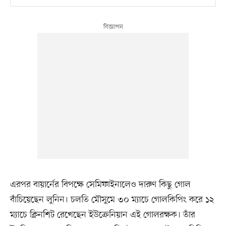
এরপর বায়ার্নের বিপক্ষে সেমিফাইনালেও দারুণ কিছু গোল
বাঁচিয়েছেন লুনিন। চলতি মৌসুমে ৩০ ম্যাচে গোলকিপিং করে ১২
ম্যাচে ক্লিনশিট রেখেছেন ইউক্রেনিয়ান এই গোলরক্ষক। তাঁর