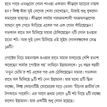
হতে পারে এতগুলো গোল খাওয়া একজন কীভাবে ম্যাচের নায়ক
হন? কিন্তু যাঁরা দুই লেগের খেলা দেখেছেন, তাঁরাই শুধু বুঝবেন
সমারের মাহাত্ম্য। কীভাবে বার্সার পরাক্রমশালী আক্রমণভাগের
সামনে বুক পেতে দাঁড়িয়ে একের পর এক গোল বাঁচিয়েছেন!
গতকাল রাতে সব মিলিয়ে সমার ঠেকিয়েছেন ৭টি গোল হওয়ার
মতো শট। আর দুই লেগ মিলিয়ে এই সুইস গোলরক্ষকের সেভ
১৪টি!
পোস্টের নিচে মহানায়ক হওয়ার রাতে সমার সবচেয়ে বেশি হতাশ
করেছেন বার্সার ‘পোস্টার বয়’ লামিনে ইয়ামালকে। ১৭ বছর বয়সী
‘নতুন মেসি’র শট একের পর এক ঠেকিয়েছেন সমার। গতকাল
রাতে সব মিলিয়ে ৯টি শট নেন ইয়ামাল। যার মধ্যে ৫টি ছিল
লক্ষ্যে, কিন্তু কোনোটিই সোমেরের গড়ে তোলা ‘চীনের প্রাচীর’কে
টপকাতে পারেনি। এর আগে প্রথম লেগে ৬টি শট নিয়ে ২টি লক্ষ্যে
রাখেন ইয়ামাল। যার একটিই শুধু গোল হয়েছে।