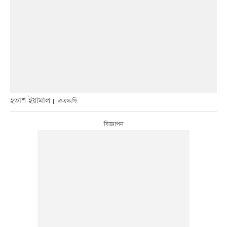
হতাশ ইয়ামাল
এএফপি