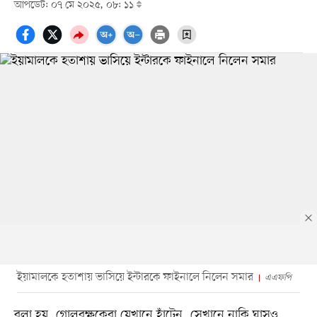
আপডেট: ০৭ মে ২০২৫, ০৮: ১১
ইয়ামালকে হতাশায় ভাসিয়ে ইন্টারকে ফাইনালে নিলেন সমার
এএফপি
বলা হয়, গোলরক্ষকেরা যেখানে হাঁটেন, সেখানে নাকি ঘাসও