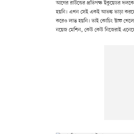
আগের রাউন্ডের প্রতিপক্ষ ইকুয়েডর দলক
হয়নি। এখন সেই একই আতঙ্ক তাড়া করছে ই
করেও লাভ হয়নি। তাই কোচিং স্টাফ খেলোয়
নয়েজ মেশিন, কেউ কেউ নিজেরাই এনেছেন