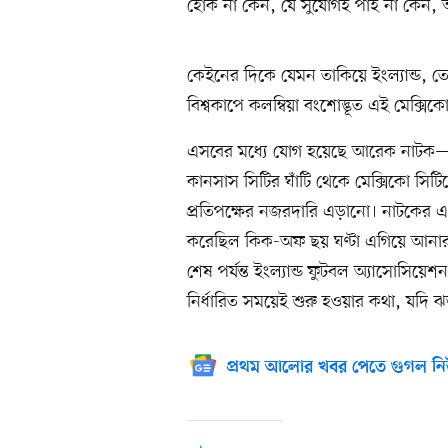
হোক না কেন, যে সুযোগই পাই না কেন,
কেইনের দিকে যেমন তাকিয়ে ইংল্যান্ড, 
বিশ্বকাপে কলম্বিয়া বংশোদ্ভূত এই মেক্স
এসবের মধ্যে যোগ হয়েছে আরেক নাটক—গুপ্ত
কানসাস সিটির ঘাঁটি থেকে মেক্সিকো সি
প্রতিপক্ষের নজরদারি এড়ানো। নাটকের 
করেছিল কিক-অফ ছয় ঘণ্টা এগিয়ে আনার। 
শেষ পর্যন্ত ইংল্যান্ড ফুটবল অ্যাসোসিয়ে
নির্ধারিত সময়েই শুরু হওয়ার কথা, যদি ঝড়বৃ
প্রথম আলোর খবর পেতে গুগল নি