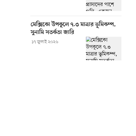
মেক্সিকো উপকূলে ৭.৩ মাত্রার ভূমিকম্প,
সুনামি সতর্কতা জারি
১৭ জুলাই ২০২৬