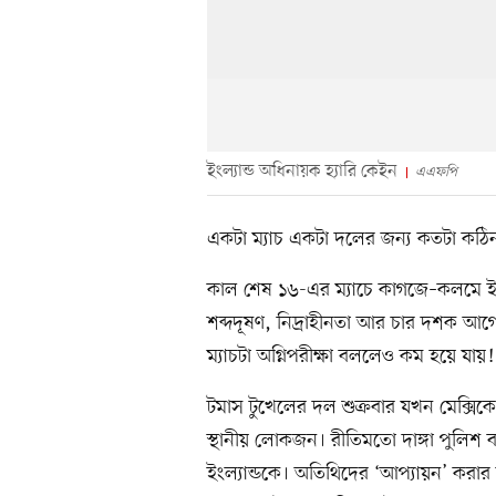
ইংল্যান্ড অধিনায়ক হ্যারি কেইন
এএফপি
একটা ম্যাচ একটা দলের জন্য কতটা কঠি
কাল শেষ ১৬-এর ম্যাচে কাগজে–কলমে ইংল্যা
শব্দদূষণ, নিদ্রাহীনতা আর চার দশক আগ
ম্যাচটা অগ্নিপরীক্ষা বললেও কম হয়ে যায়!
টমাস টুখেলের দল শুক্রবার যখন মেক্সিকো
স্থানীয় লোকজন। রীতিমতো দাঙ্গা পুলিশ ব্
ইংল্যান্ডকে। অতিথিদের ‘আপ্যায়ন’ করার জন