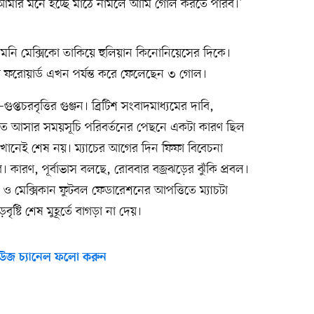
 আমার মনে হচ্ছে মাঠে নামলে আমি গোল করতে পারব।’
তেমনি মেক্সিকো তাকিয়ে হুলিয়ান কিনোনিয়েসের দিকে।
িকো ফরোয়ার্ড এখন পর্যন্ত করে ফেলেছেন ৩ গোল।
চরবৃত্তির গুঞ্জন। ব্রিটিশ সংবাদমাধ্যমের দাবি,
টিতে আসার সময়সূচি পরিবর্তনের পেছনে একটা কারণ ছিল
এখানেই শেষ নয়। ম্যাচের আগের দিন ফিফা বিবেচনা
কারণ, পূর্বাভাস বলছে, রোববার বজ্রঝড়ের ঝুঁকি প্রবল।
শন ও মেক্সিকান ফুটবল ফেডারেশনের আপত্তিতে ম্যাচটা
ষ্টি শেষ মুহূর্তে বাগড়া না দেয়।
উজ চ্যানেল ফলো করুন