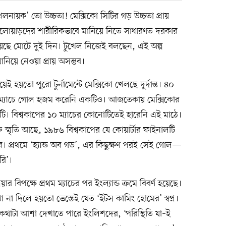
খলনায়ক’ তো উচ্চতা! মেক্সিকো সিটির গড় উচ্চতা প্রায়
লোয়াড়দের শারীরিকভাবে মানিয়ে নিতে সাধারণত দরকার
পেয়েছে মোটে দুই দিন। টুখেল নিজেই বলছেন, এই অল্প
ানিয়ে নেওয়া প্রায় অসম্ভব।
ই হয়তো পুরো টুর্নামেন্টে মেক্সিকো খেলছে দুর্দান্ত। ৪০
 ম্যাচে গোল হজম করেনি একটিও। আজতেকায় মেক্সিকোর
 ২টি। বিশ্বকাপের ১০ ম্যাচের কোনোটিতেই হারেনি এই মাঠে।
 স্মৃতি আছে, ১৯৮৬ বিশ্বকাপের যে কোয়ার্টার ফাইনালটি
বে। প্রথমে ‘হ্যান্ড অব গড’, এর কিছুক্ষণ পরই সেই গোল—
রি’।
ার বিপক্ষে প্রথম ম্যাচের পর ইংল্যান্ড ক্রমে বিবর্ণ হয়েছে।
েখা না দিলে হয়তো ভেস্তেই যেত ‘ইটস কামিং হোমের’ স্বপ্ন।
থাটা আশা দেখাতে পারে ইংলিশদের, ‘পরিস্থিতি যা–ই