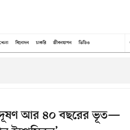
খেলা
বিনোদন
চাকরি
জীবনযাপন
ভিডিও
ব্দদূষণ আর ৪০ বছরের ভূত—