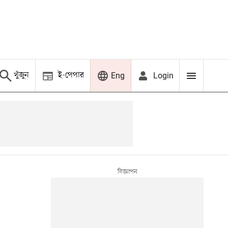
খুঁজুন
ই-পেপার
Login
Eng