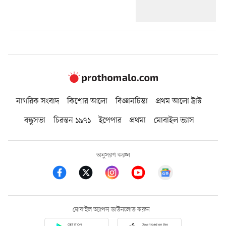
নাগরিক সংবাদ
কিশোর আলো
বিজ্ঞানচিন্তা
প্রথম আলো ট্রাস্ট
বন্ধুসভা
চিরন্তন ১৯৭১
ইপেপার
প্রথমা
মোবাইল ভ্যাস
অনুসরণ করুন
মোবাইল অ্যাপস ডাউনলোড করুন