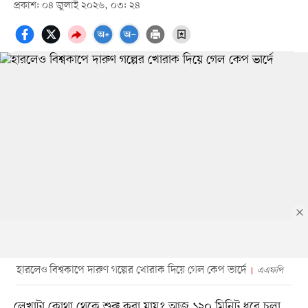
প্রকাশ: ০৪ জুলাই ২০২৬, ০৩: ২৪
হারলেও বিশ্বকাপে দারুণ গল্পের খোরাক দিয়ে গেল কেপ ভার্দে
এএফপি
লেখাটা কোথা থেকে শুরু করা যায়? আজ ১২০ মিনিট ধরে চলা