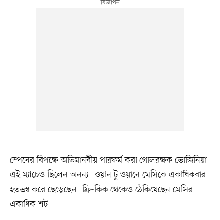
স্পেনের বিপক্ষে অতিমানবীয় পারফর্ম করা গোলরক্ষক ভোজিনিয়া
এই ম্যাচেও ছিলেন অনন্য। ওয়ান টু ওয়ানে মেসিকে একাধিকবার
হতভম্ব করে ছেড়েছেন। ফ্রি-কিক থেকেও ঠেকিয়েছেন মেসির
একাধিক শট।