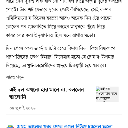
পায়ে নেন দুর্দান্ত এক বাঁকানো শট, বল গিয়ে জড়ায় দূরের ওপরের
পোস্টে। তাঁর শট যেভাবে দূরের পোস্ট কাঁপিয়েছে, সেই কম্পন
এমিলিয়ানো মার্তিনেজ হয়তো আরও অনেক দিন টের পাবেন।
গোলের পর গ্যালারিতে গিয়ে কাছের মানুষকে খুঁজে নিয়ে
কাবরালের করা উদ্‌যাপনও ছিল মনে রাখার মতো।
দিন শেষে কেপ ভার্দে ম্যাচটা হেরে বিদায় নিল। কিন্তু বিশ্বকাপে
পরাশক্তিদের ‘কেপ-ফিয়ার’ সিনেমার মতো যে রোমাঞ্চ উপহার
দিয়েছে, তা ফুটবলপ্রেমীদের হৃদয়ে চিরস্থায়ী হয়ে থাকবে।
আরও পড়ুন
এই দল কখনো হার মানে না, বললেন
স্কালোনি
০৪ জুলাই ২০২৬
প্রথম আলোর খবর পেতে গুগল নিউজ চ্যানেল ফলো