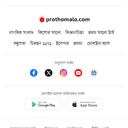
নাগরিক সংবাদ
কিশোর আলো
বিজ্ঞানচিন্তা
প্রথম আলো ট্রাস্ট
বন্ধুসভা
চিরন্তন ১৯৭১
ইপেপার
প্রথমা
মোবাইল ভ্যাস
অনুসরণ করুন
মোবাইল অ্যাপস ডাউনলোড করুন