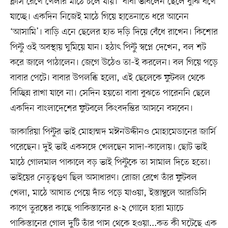
ক্লাস রেখে খেলার মাঠে চলে যায়।’ বাবা ভাবলেন ছেলে বুঝি বখে
যাচ্ছে। একদিন নিজেই মাঠে গিয়ে হাতেনাতে ধরে আনেন
‘আসামি’। বাড়ি এনে ছেলের হাত দড়ি দিয়ে বেঁধে রাখেন। কিশোর
পিন্টু ওই অবস্থায় ঘুমিয়ে যান। হঠাৎ পিন্টু স্বপ্নে দেখেন, বল শট
করে জালে পাঠালেন। জেগে উঠেও তা–ই করলেন। বল গিয়ে পড়ে
বাবার পেটে। বাবার উপলব্ধি হলো, এই ছেলেকে ফুটবল থেকে
বিচ্ছিন্ন রাখা যাবে না। সেদিন হয়তো বাবা বুঝতে পারেননি ছেলে
একদিন বাংলাদেশের ফুটবলে কিংবদন্তির আসনে বসবেন।
জাকারিয়া পিন্টুর ভাই মোহাম্মদ মঈনউদ্দীনও মোহামেডানের জার্সি
পরেছেন। দুই ভাই একসঙ্গে খেলছেন সাদা–কালোয়। ছোট ভাই
মাঠে গোলমাল পাকালে বড় ভাই পিন্টুকে তা সামাল দিতে হতো।
ভাইয়ের নেতৃত্বগুণ ছিল অসাধারণ। রোজা রেখে তাঁর ফুটবল
খেলা, মাঠে আঘাত পেয়ে দাঁত পড়ে যাওয়া, ইস্তাম্বুলে আরডিসি
কাপে তুরস্কের কাছে পাকিস্তানের ৪-২ গোলে হারা ম্যাচে
পাকিস্তানের গোল দুটি তাঁর পাস থেকে হওয়া...কত কী ঘটেছে এক