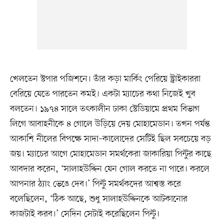
খেলতেন স্টপার পজিশনে। তাঁর কড়া মার্কিং পেরিয়ে স্ট্রাইকাররা
বেরিয়ে যেতে পারতেন কমই। একটা ম্যাচের কথা নিজেই খুব
বলতেন। ১৯৭৪ সালে তৎকালীন ঢাকা স্টেডিয়ামে প্রথম বিভাগ
লিগে আবাহনীকে ৪ গোলে উড়িয়ে দেয় মোহামেডান। তখন পর্যন্ত
আকাশি নীলের বিপক্ষে সাদা–কালোদের সেটিই ছিল সবচেয়ে বড়
জয়। ম্যাচের আগে মোহামেডান সমর্থকেরা জাকারিয়া পিন্টুর কাছে
আবদার করেন, ‘সালাহউদ্দিন যেন গোল করতে না পারে। করলে
আপনার ঠ্যাং ভেঙে দেব।’ পিন্টু সমর্থকদের আশ্বস্ত করে
বলেছিলেন, ‘ঠিক আছে, শুধু সালাহউদ্দিনকে আটকানোর
কাজটাই করব।’ সেদিন সেটাই করেছিলেন পিন্টু।