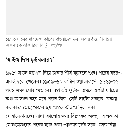
১৯৭৩ সালের মারদেকা কাপের বাংলাদেশ দল। সবার বাঁয়ে দাঁড়ানো
অধিনায়ক জাকারিয়া পিন্টু
সংগৃহীত
‘হু ইজ দিস ফুটবলার?’
১৯৫৭ সালে ইস্টএন্ড দিয়ে ঢাকার শীর্ষ ফুটবলে শুরু। পরের বছরও
একই দলে খেলেন। ১৯৫৯-৬০ কাটান ওয়ান্ডারার্সে। ১৯৬১-৭৫
পর্যন্ত সময় মোহামেডানে। লম্বা এই ফুটবল ভ্রমণে একটা ম্যাচের
কথা আলাদা করে মনে পড়ত তাঁর। সেটি ষাটের শুরুতে। ঢাকায়
কলকাতা মোহামেডান ছয় গোলে উড়িয়ে দিল ঢাকা
মোহামেডানকে। সাদা–কালোর জন্য বিব্রতকর অবস্থা। কলকাতা
মোহামেডানের পরের ম্যাচ ঢাকা ওয়ান্ডারার্সের সঙ্গে। জাকারিয়া