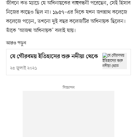
জীবনে কত ম্যাচে যে অধিনায়কের বাহুবন্ধনী পরেছেন, সেই হিসাব
নিজের কাছেও ছিল না। ১৯৫৭–এর দিকে যখন জগন্নাথ কলেজে
কলেজে পড়েন, তখনো দুই বছর কলেজটির অধিনায়ক ছিলেন।
তাঁকে ‘আজন্ম অধিনায়ক’ বলাই যায়।
আরও পড়ুন
যে গৌরবময় ইতিহাসের শুরু নদীয়া থেকে
২৫ জুলাই ২০২১