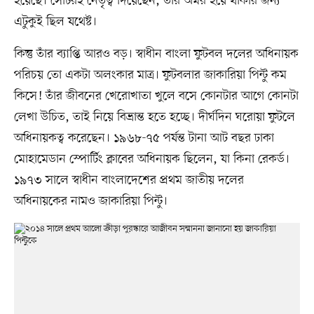
হয়েছে। সেটিরই নেতৃত্ব দিয়েছেন, তাঁর অমর হয়ে থাকার জন্য
এটুকুই ছিল যথেষ্ট।
কিন্তু তাঁর ব্যাপ্তি আরও বড়। স্বাধীন বাংলা ফুটবল দলের অধিনায়ক
পরিচয় তো একটা অলংকার মাত্র। ফুটবলার জাকারিয়া পিন্টু কম
কিসে! তাঁর জীবনের খেরোখাতা খুলে বসে কোনটার আগে কোনটা
লেখা উচিত, তাই নিয়ে বিভ্রান্ত হতে হচ্ছে। দীর্ঘদিন ঘরোয়া ফুটলে
অধিনায়কত্ব করেছেন। ১৯৬৮-৭৫ পর্যন্ত টানা আট বছর ঢাকা
মোহামেডান স্পোর্টিং ক্লাবের অধিনায়ক ছিলেন, যা কিনা রেকর্ড।
১৯৭৩ সালে স্বাধীন বাংলাদেশের প্রথম জাতীয় দলের
অধিনায়কের নামও জাকারিয়া পিন্টু।