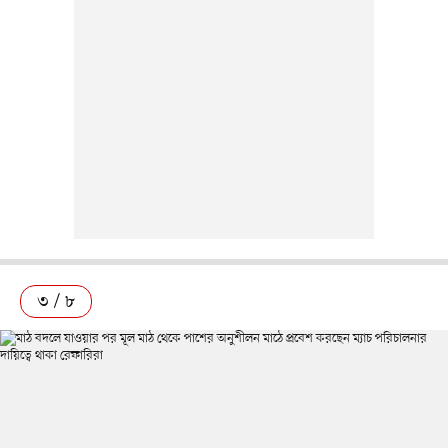
৩ / ৮