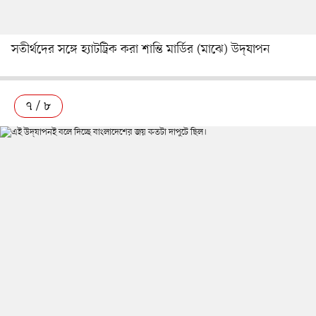
সতীর্থদের সঙ্গে হ্যাটট্রিক করা শান্তি মার্ডির (মাঝে) উদ্‌যাপন
৭ / ৮