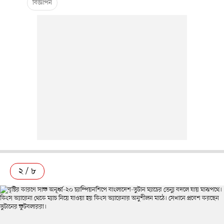
২ / ৮