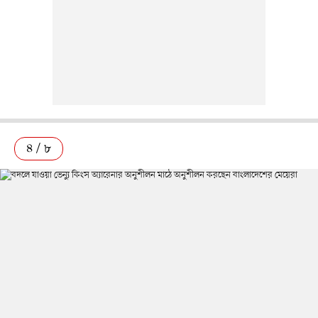
৪ / ৮